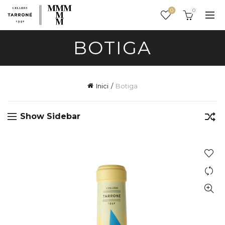
0
0
BOTIGA
Inici
Botiga
Show Sidebar