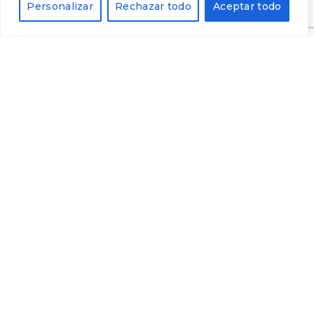
Personalizar
Rechazar todo
Aceptar todo
Calvari 22, 43786
Batea, Tarragona
Tel: 977430109
Registra't al nostre butlletí i rebràs un codi del 10%
de descompte per a la teva pròxima compra.