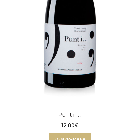
Punt i . . .
12,00
€
COMPRAR ARA