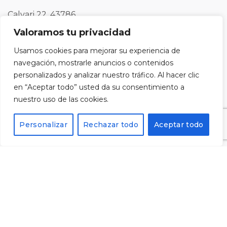
Calvari 22, 43786
Batea, Tarragona
Valoramos tu privacidad
Usamos cookies para mejorar su experiencia de
Tel: 977430109
navegación, mostrarle anuncios o contenidos
personalizados y analizar nuestro tráfico. Al hacer clic
en “Aceptar todo” usted da su consentimiento a
nuestro uso de las cookies.
Registra't al nostre butlletí i rebràs un codi del 10%
de descompte per a la teva pròxima compra.
Personalizar
Rechazar todo
Aceptar todo