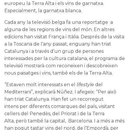
europeu la
Terra Alta
i els vins de garnatxa.
Especialment, la garnatxa blanca.
Cada any la televisió belga fa una reportatge a
alguna de les regions de vins del món. En altres
edicions han visitat França i Itàlia. Després de la visita
a la Toscana de l’any passat, enguany han triat
Catalunya i a través d’un grup de persones
interessades per la cultura catalana, el programa de
televisió mostrarà com reconeixen i descobreixen
nous paisatges i vins, també els de la Terra Alta.
“Estaven molt interessats en el
lifestyle
del
Mediterrani”, explicarà Núñez. I afegeix: “Per això
han triat Catalunya. Han fet un recorregut
intens per diferents comarques del país, visitant
cellers del Penedès, del Priorat i de la Terra
Alta, però també la capital, Barcelona. I a més a més
han pogut tastar vins del nord, de l’Empordà, per