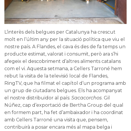
L’interès dels
belgues
per Catalunya ha crescut
molt en l’últim any per la situació política que viu el
nostre país. A Flandes, el cava és des de fa temps un
producte estimat, valorat i consumit, però ara s’hi
afegeix el descobriment d’altres aliments catalans
com el vi. Aquesta setmana, a
Cellers Tarroné
hem
rebut la visita de la televisió local de Flandes,
RingTV
, que ha filmat el capítol d’un programa amb
un grup de ciutadans belgues. Els ha acompanyat
el nostre distribuïdor al país:
Sacacorchos
.
Gil
Núñez
, cap d’exportació de
Bertha Group
del qual
en formem part, ha fet d’ambaixador i ha coordinat
amb Cellers Tarroné una visita que, pensem,
contribuirà a posar encara més al mapa belga i