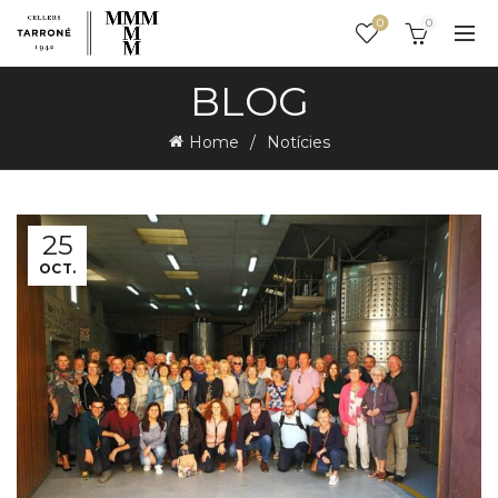
0
0
BLOG
Home
Notícies
25
OCT.