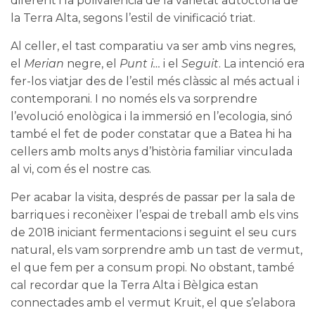
diferent i la polivalència de la varietat autòctona de
la Terra Alta, segons l’estil de vinificació triat.
Al celler, el tast comparatiu va ser amb vins negres,
el
Merian
negre, el
Punt i…
i el
Seguit
. La intenció era
fer-los viatjar des de l’estil més clàssic al més actual i
contemporani. I no només els va sorprendre
l’evolució enològica i la immersió en l’ecologia, sinó
també el fet de poder constatar que a Batea hi ha
cellers amb molts anys d’història familiar vinculada
al vi, com és el nostre cas.
Per acabar la visita, després de passar per la sala de
barriques i reconèixer l’espai de treball amb els vins
de 2018 iniciant fermentacions i seguint el seu curs
natural, els vam sorprendre amb un tast de vermut,
el que fem per a consum propi. No obstant, també
cal recordar que la Terra Alta i Bèlgica estan
connectades amb el vermut
Kruit
, el que s’elabora