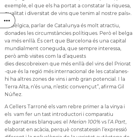
exemple, el que els ha portat a constatar la riquesa,
qualitat i diversitat de vins que tenim al nostre país».
“A Bèlgica, parlar de Catalunya és molt atractiu,
donades les circumstàncies polítiques. Però el belga
va més enllà. És cert que Barcelona és una capital
mundialment coneguda, que sempre interessa,
però amb visites com la d’aquests
dies descobreixen que més enllà del vins del Priorat
-que és la regió més internacional de les catalanes-
hi ha altres zones de vins i amb gran potencial. I la
Terra Alta, n’és una, n’estic convençut”, afirma Gil
Núñez.
A Cellers Tarroné els vam rebre primer a la vinya i
els vam fer un tast introductori i comparatiu
de garnatxes blanques: el
Merian 100%
vs l’
A Part
,
elaborat en acàcia, perquè constatessin l’expressió