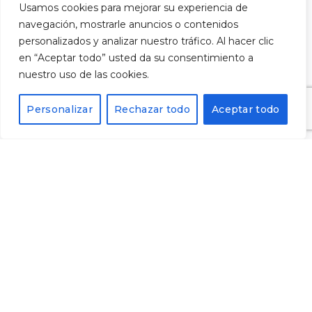
Usamos cookies para mejorar su experiencia de
Tel: 977430109
navegación, mostrarle anuncios o contenidos
personalizados y analizar nuestro tráfico. Al hacer clic
en “Aceptar todo” usted da su consentimiento a
nuestro uso de las cookies.
Registra't al nostre butlletí i rebràs un codi del 10%
de descompte per a la teva pròxima compra.
Personalizar
Rechazar todo
Aceptar todo
He llegit i accepto la
política de privacitat
i vull
subscriure'm al butlletí.