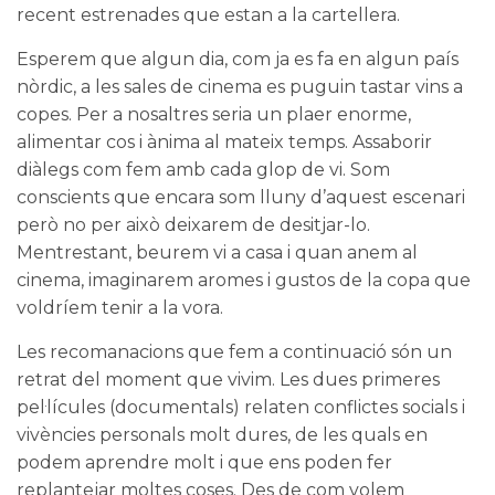
recent estrenades que estan a la cartellera.
Esperem que algun dia, com ja es fa en algun país
nòrdic, a les sales de cinema es puguin tastar vins a
copes. Per a nosaltres seria un plaer enorme,
alimentar cos i ànima al mateix temps. Assaborir
diàlegs com fem amb cada glop de vi. Som
conscients que encara som lluny d’aquest escenari
però no per això deixarem de desitjar-lo.
Mentrestant, beurem vi a casa i quan anem al
cinema, imaginarem aromes i gustos de la copa que
voldríem tenir a la vora.
Les recomanacions que fem a continuació són un
retrat del moment que vivim. Les dues primeres
pel·lícules (documentals) relaten conflictes socials i
vivències personals molt dures, de les quals en
podem aprendre molt i que ens poden fer
replantejar moltes coses. Des de com volem