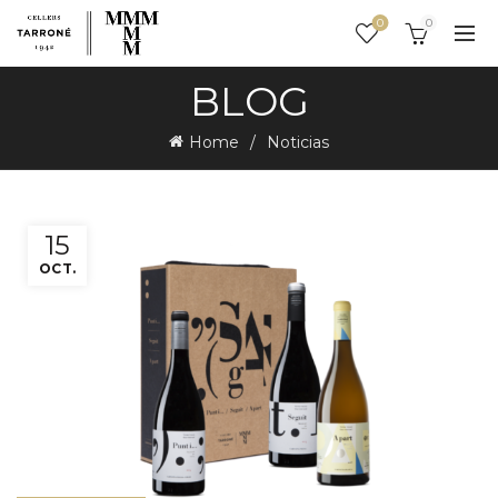
0
0
BLOG
Home
Noticias
15
OCT.