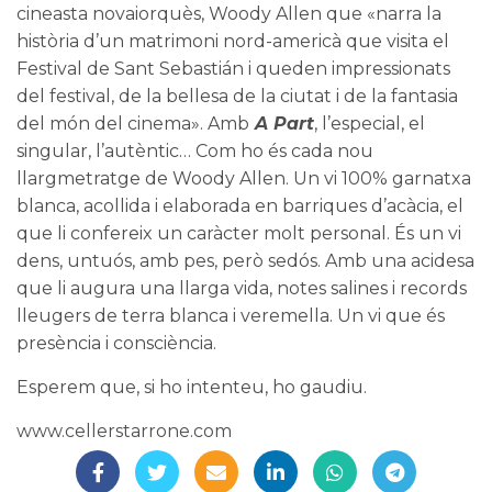
cineasta novaiorquès, Woody Allen que «narra la
història d’un matrimoni nord-americà que visita el
Festival de Sant Sebastián i queden impressionats
del festival, de la bellesa de la ciutat i de la fantasia
del món del cinema». Amb
A Part
, l’especial, el
singular, l’autèntic… Com ho és cada nou
llargmetratge de Woody Allen. Un vi 100% garnatxa
blanca, acollida i elaborada en barriques d’acàcia, el
que li confereix un caràcter molt personal. És un vi
dens, untuós, amb pes, però sedós. Amb una acidesa
que li augura una llarga vida, notes salines i records
lleugers de terra blanca i veremella. Un vi que és
presència i consciència.
Esperem que, si ho intenteu, ho gaudiu.
www.cellerstarrone.com