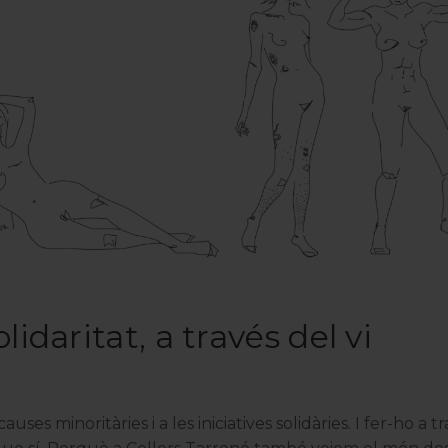
olidaritat, a través del vi
 causes minoritàries i a les iniciatives solidàries. I fer-ho a tr