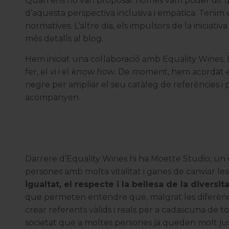
Quan ens ho van proposar només vam poder dir q
d’aquesta perspectiva inclusiva i empàtica. Tenim 
normatives. L’altre dia, els impulsors de la iniciativ
més detalls al blog.
Hem iniciat una col·laboració amb
Equality Wines
.
fer, el vi i el
know how
. De moment, hem acordat e
negre per ampliar el seu catàleg de referències i 
acompanyen.
Darrere d’Equality Wines hi ha
Moette Studio
, un
persones amb molta vitalitat i ganes de canviar l
igualtat, el respecte i la bellesa de la diversita
que permeten entendre que, malgrat les diferèncie
crear referents vàlids i reals per a cadascuna de t
societat que a moltes persones ja queden molt ju