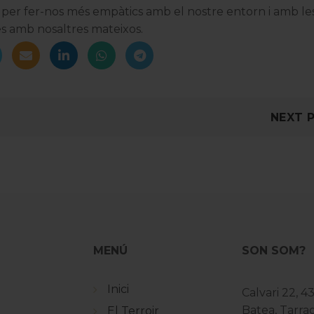
 i per fer-nos més empàtics amb el nostre entorn i amb le
es amb nosaltres mateixos.
NEXT 
MENÚ
SON SOM?
Inici
Calvari 22, 4
Batea, Tarr
El Terroir