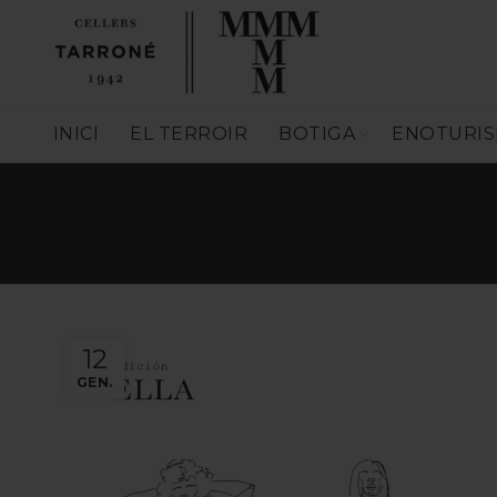
INICI
EL TERROIR
BOTIGA
ENOTURI
12
GEN.