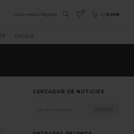
0
Iniciar sessió / Registre
0
/
0,00
€
TE
CATALÀ
CERCADOR DE NOTICIES
CERCAR
ENTRADES RECENTS