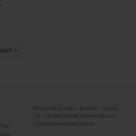
s
POST
Registra't al nostre butlletí i rebràs
un codi del 10% de descompte per
a la teva pròxima compra.
3786
agona