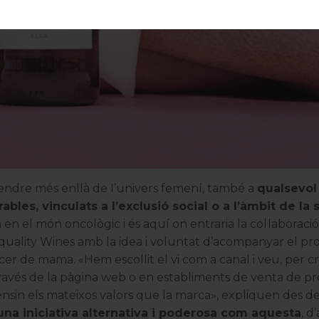
stendre més enllà de l’univers femení, també a
qualsevol 
les, vinculats a l’exclusió social o a l’àmbit de la 
n el món oncològic i és aquí on entraria la col·laboraci
quality Wines amb la idea i voluntat d’acompanyar el
pro
cer de mama. «Hem escollit el vi com a canal i veu, per c
 través de la pàgina web o en establiments de venta de p
efensin els mateixos valors que la marca», expliquen des 
 una iniciativa alternativa i poderosa com aquesta
, d