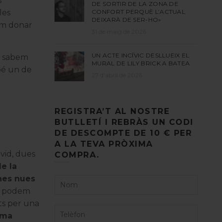
s
DE SORTIR DE LA ZONA DE
les
CONFORT PERQUÈ L’ACTUAL
DEIXARÀ DE SER-HO»
em donar
31 de maig de 2026
UN ACTE INCÍVIC DESLLUEIX EL
or sabem
MURAL DE LILY BRICK A BATEA
bé un de
27 d'abril de 2026
REGISTRA’T AL NOSTRE
BUTLLETÍ I REBRÀS UN CODI
DE DESCOMPTE DE 10 € PER
A LA TEVA PRÒXIMA
vid, dues
COMPRA.
de la
es nues
 i podem
ats per una
rma