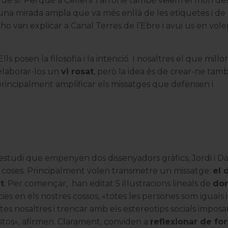
ue sí. Perquè a
Cellers Tarroné
també veiem el món de
una mirada ampla que va més enllà de les etiquetes i de 
a ho van explicar a
Canal Terres de l’Ebre
i avui us en vol
 Ells posen la filosofia i la intenció. I nosaltres el que mill
laborar-los un
vi rosat
, però la idea és de crear-ne tam
principalment amplificar els missatges que defensen i
 estudi que empenyen dos dissenyadors gràfics, Jordi i Da
es coses. Principalment volen transmetre un missatge:
el 
t
. Per començar, han editat 5 il·lustracions lineals de
don
s en els nostres cossos, «totes les persones som iguals
otes nosaltres i trencar amb els estereotips socials impos
stos», afirmen. Clarament, conviden a
reflexionar de fo