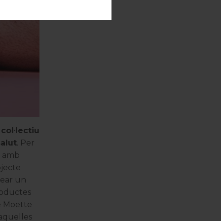
col·lectiu
salut
. Per
ó amb
jecte
rear un
roductes
de Moette
’aquelles