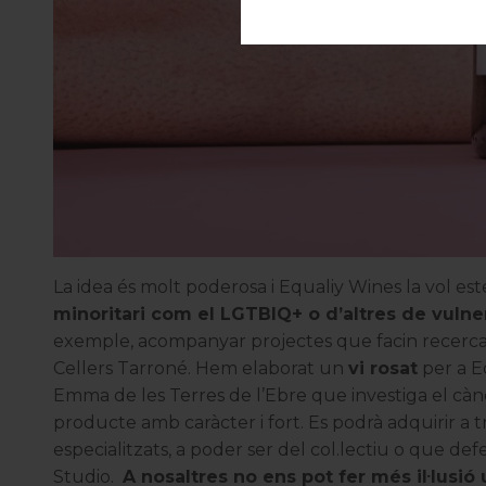
La idea és molt poderosa i Equaliy Wines la vol e
minoritari com el LGTBIQ+ o d’altres de vulnerab
exemple, acompanyar projectes que facin recerca e
Cellers Tarroné. Hem elaborat un
vi rosat
per a E
Emma
de les Terres de l’Ebre que investiga el càn
producte amb caràcter i fort. Es podrà adquirir a
especialitzats, a poder ser del col.lectiu o que d
Studio.
A nosaltres no ens pot fer més il·lusió