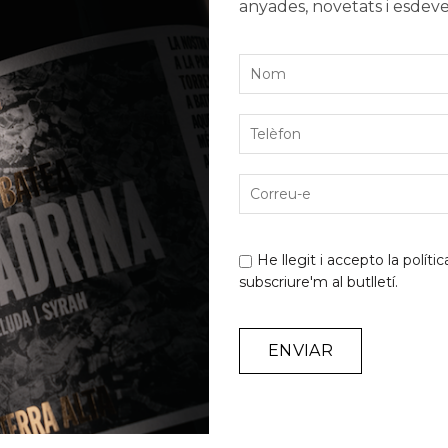
anyades, novetats i esdev
He llegit i accepto la
polític
subscriure'm al butlletí.
Alternative: