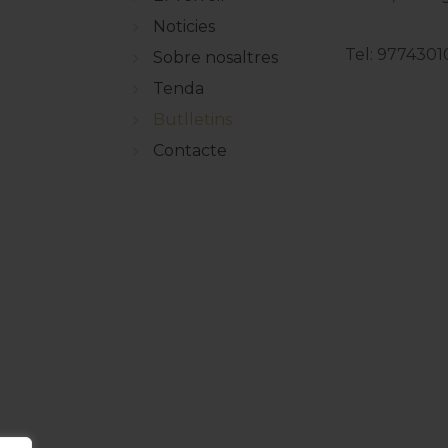
Noticies
Tel: 9774301
Sobre nosaltres
Tenda
Butlletins
Contacte