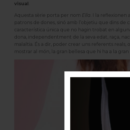
visual
.
Aquesta sèrie porta per nom
Ella
. I la reflexione
patrons de dones, sinó amb l’objetiu que dins de 
característica única que no hagin trobat en alguna
dona, independentment de la seva edat, raça, nacion
malaltia. És a dir, poder crear uns referents reals,
mostrar al món, la gran bellesa que hi ha a la gran d