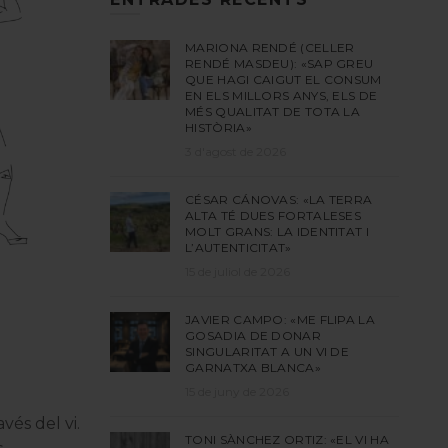
MARIONA RENDÉ (CELLER
RENDÉ MASDEU): «SAP GREU
QUE HAGI CAIGUT EL CONSUM
EN ELS MILLORS ANYS, ELS DE
MÉS QUALITAT DE TOTA LA
HISTÒRIA»
3 d'agost de 2026
CÉSAR CÁNOVAS: «LA TERRA
ALTA TÉ DUES FORTALESES
MOLT GRANS: LA IDENTITAT I
L’AUTENTICITAT»
15 de juliol de 2026
JAVIER CAMPO: «ME FLIPA LA
GOSADIA DE DONAR
SINGULARITAT A UN VI DE
GARNATXA BLANCA»
15 de juny de 2026
avés del vi.
TONI SÀNCHEZ ORTIZ: «EL VI HA