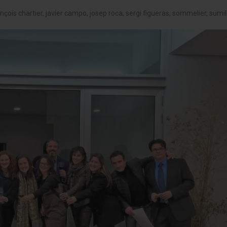
nçois chartier
,
javier campo
,
josep roca
,
sergi figueras
,
sommelier
,
sumil