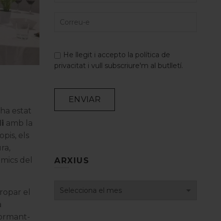
He llegit i accepto la
política de
privacitat
i vull subscriure'm al butlletí.
e
 ha estat
i
amb la
opis, els
Alternative:
ra,
amics del
ARXIUS
Arxius
propar el
a
formant-