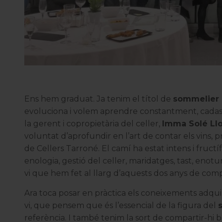
Ens hem graduat. Ja tenim el títol de
sommelier
evoluciona i volem aprendre constantment, cadascú 
la gerent i copropietària del celler,
Imma Solé Ll
voluntat d’aprofundir en l’art de contar els vins, 
de Cellers Tarroné. El camí ha estat intens i fruct
enologia, gestió del celler, maridatges, tast, enot
vi que hem fet al llarg d’aquests dos anys de compa
Ara toca posar en pràctica els coneixements adquirit
vi, que pensem que és l’essencial de la figura del
referència. I també tenim la sort de compartir-hi 