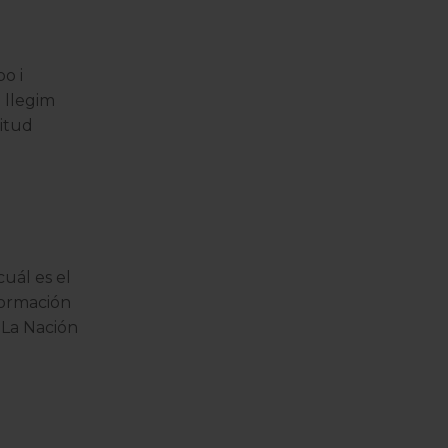
o i
 llegim
titud
uál es el
formación
»
La Nación