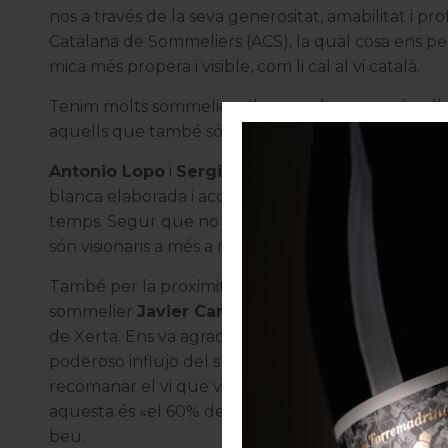
nos a través de la seva generositat, amabilitat i pr
Catalana de Sommeliers
(ACS), la qual cosa ens pe
mica més propera i visible, com li cal al vi català.
Tenim molts sommeliers de capçalera que són alhor
aquells que també són savis i són molt propers al 
Antonio Lopo
i
Sergi Figueras
, l’equip de
Thund
blanca elaborada i acollida en bótes d’acàcia. Un v
temps. Segur que no serà ni el primer ni l’últim
són visionaris a més a més de bones persones.
També per la proximitat, per la calidesa, pel compr
sommelier
Javier Campo
, amb qui hem compartit 
de Xerta. Ens va agradar molt llegir-lo fa uns meso
poderoso influjo del sumiller
«. Campo estudia semp
recomanar el vi que vol qui el visita. Ens agrada q
aquesta és «el 60% de l’èxit del restaurant». És una f
beu.