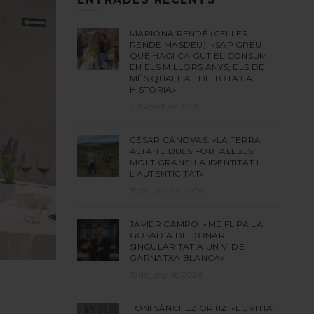
MARIONA RENDÉ (CELLER
RENDÉ MASDEU): «SAP GREU
QUE HAGI CAIGUT EL CONSUM
EN ELS MILLORS ANYS, ELS DE
MÉS QUALITAT DE TOTA LA
HISTÒRIA»
3 d'agost de 2026
CÉSAR CÁNOVAS: «LA TERRA
ALTA TÉ DUES FORTALESES
MOLT GRANS: LA IDENTITAT I
L’AUTENTICITAT»
15 de juliol de 2026
JAVIER CAMPO: «ME FLIPA LA
GOSADIA DE DONAR
SINGULARITAT A UN VI DE
GARNATXA BLANCA»
15 de juny de 2026
TONI SÀNCHEZ ORTIZ: «EL VI HA