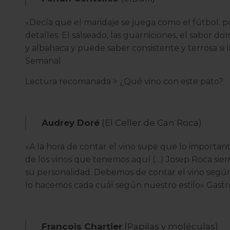
«Decía que el maridaje se juega como el fútbol. po
detalles. El salseado, las guarniciones, el sabor d
y albahaca y puede saber consistente y terrosa si
Semanal
Lectura recomanada >
¿Qué vino con este pato?
Audrey Doré
(El Celler de Can Roca)
«A la hora de contar el vino supe que lo importante 
de los vinos que tenemos aquí (…) Josep Roca si
su personalidad. Debemos de contar el vino segú
lo hacemos cada cuál según nuestro estilo»
Gastr
François Chartier
(Papilas y moléculas)