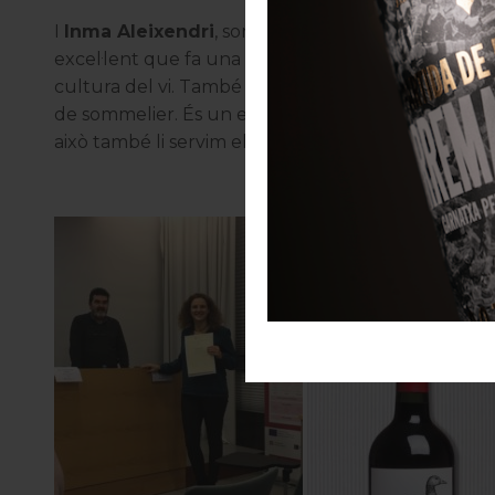
I
Inma Aleixendri
, sommelier i propietària de
Monc
excel·lent que fa una feina enorme des del seu es
cultura del vi. També hem tingut el privilegi de te
de sommelier. És un exemple d’actitud i de treball
això també li servim els nostres vins.