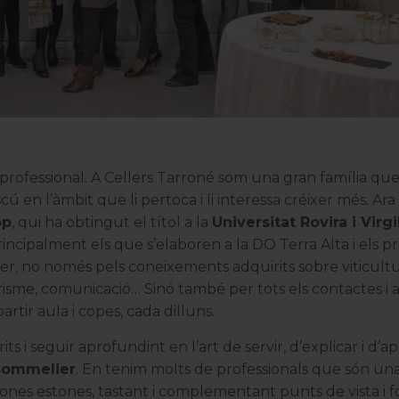
professional. A
Cellers Tarroné
som una gran família qu
en l’àmbit que li pertoca i li interessa créixer més. Ara
op
, qui ha obtingut el títol a la
Universitat Rovira i Virgil
principalment els que s’elaboren a la
DO Terra Alta
i els pr
ífer, no només pels coneixements adquirits sobre viticultu
urisme, comunicació… Sinó també per tots els contactes i 
rtir aula i copes, cada dilluns.
s i seguir aprofundint en l’art de servir, d’explicar i d’a
sommelier
. En tenim molts de professionals que són un
bones estones, tastant i complementant punts de vista i 