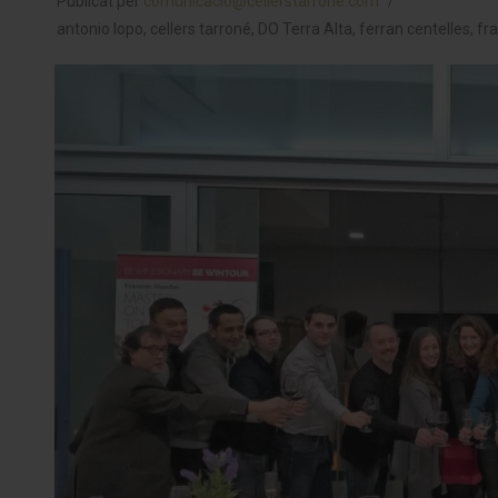
Publicat per
comunicacio@cellerstarrone.com
antonio lopo
,
cellers tarroné
,
DO Terra Alta
,
ferran centelles
,
fra