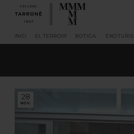
INICI
EL TERROIR
BOTIGA
ENOTURI
28
NOV.