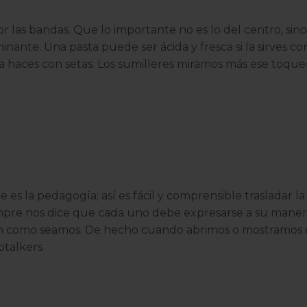
r las bandas. Que lo importante no es lo del centro, sino
ominante. Una pasta puede ser ácida y fresca si la sirves c
 la haces con setas. Los sumilleres miramos más ese toqu
es la pedagogía; así es fácil y comprensible trasladar la 
empre nos dice que cada uno debe expresarse a su mane
n como seamos. De hecho cuando abrimos o mostramos el
otalkers