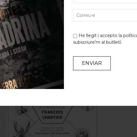
lús Licors & Gotim
. Una persona càlida, una professional
tabliment a les Terres de l’Ebre i que encomana passió pe
nir-la a les aules de la URV, com a professora del curs pr
 incansable. Per això l’admirem, la volem tenir sempre a 
He llegit i accepto la
polític
subscriure'm al butlletí.
Alternative: