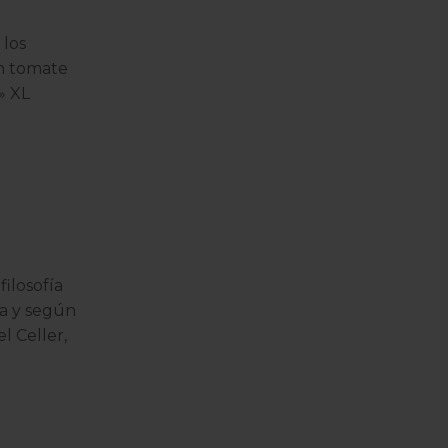
 los
on tomate
e»
XL
filosofía
ra y según
 Celler,