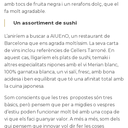
amb tocs de fruita negra i un rerafons dolç, que el
fa molt agradable.
Un assortiment de sushi
L’aniríem a buscar a
AIUEnO
, un restaurant de
Barcelona que ens agrada moltíssim. La seva carta
de vins inclou referències de Cellers Tarroné. En
aquest cas, lligaríem els plats de sushi, temaki i
altres especialitats nipones amb el vi
Merian blanc
,
100% garnatxa blanca, un vi salí, fresc, amb bona
acidesa i ben equilibrat que té una afinitat total amb
la cuina japonesa.
Som conscients que les tres propostes són tres
bàsics, però pensem que per a migdies o vespres
d’estiu poden funcionar molt bé amb una copa de
vi que els faci guanyar valor. A més a més, som dels
qui pensem que innovar vol dir fer les coses