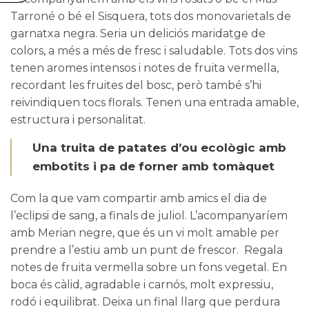
Tarroné
o bé el
Sisquera
, tots dos monovarietals de
garnatxa negra. Seria un deliciós maridatge de
colors, a més a més de fresc i saludable. Tots dos vins
tenen aromes intensos i notes de fruita vermella,
recordant les fruites del bosc, però també s’hi
reivindiquen tocs florals. Tenen una entrada amable,
estructura i personalitat.
Una truita de patates d’ou ecològic amb
embotits i pa de forner amb tomàquet
Com la que vam compartir amb amics el dia de
l’eclipsi de sang, a finals de juliol. L’acompanyaríem
amb
Merian
negre, que és un vi molt amable per
prendre a l’estiu amb un punt de frescor. Regala
notes de fruita vermella sobre un fons vegetal. En
boca és càlid, agradable i carnós, molt expressiu,
rodó i equilibrat. Deixa un final llarg que perdura