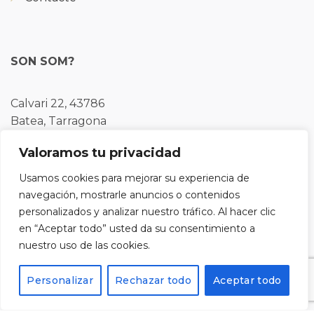
SON SOM?
Calvari 22, 43786
Batea, Tarragona
Valoramos tu privacidad
Tel: 977430109
Usamos cookies para mejorar su experiencia de
navegación, mostrarle anuncios o contenidos
personalizados y analizar nuestro tráfico. Al hacer clic
en “Aceptar todo” usted da su consentimiento a
Registra't al nostre butlletí i rebràs un codi del 10%
nuestro uso de las cookies.
de descompte per a la teva pròxima compra.
Personalizar
Rechazar todo
Aceptar todo