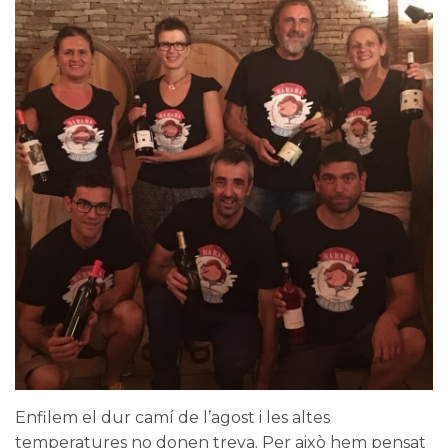
Enfilem el dur camí de l’agost i les altes
temperatures no donen treva. Per això hem pensat