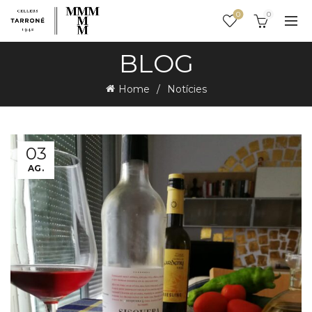
0
0
BLOG
Home
Notícies
03
AG.