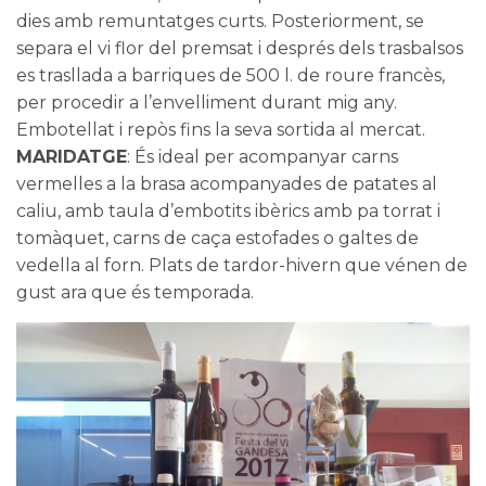
dies amb remuntatges curts. Posteriorment, se
separa el vi flor del premsat i després dels trasbalsos
es trasllada a barriques de 500 l. de roure francès,
per procedir a l’envelliment durant mig any.
Embotellat i repòs fins la seva sortida al mercat.
MARIDATGE
: És ideal per acompanyar carns
vermelles a la brasa acompanyades de patates al
caliu, amb taula d’embotits ibèrics amb pa torrat i
tomàquet, carns de caça estofades o galtes de
vedella al forn. Plats de tardor-hivern que vénen de
gust ara que és temporada.