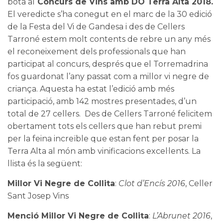
bota al
Concurs de Vins amb DO Terra Alta 2018.
El veredicte s’ha conegut en el marc de la 30 edició
de la Festa del Vi de Gandesa i des de
Cellers
Tarroné
estem molt contents de rebre un any més
el reconeixement dels professionals que han
participat al concurs, després que el
Torremadrina
fos guardonat l’any passat com a millor vi negre de
criança. Aquesta ha estat l’edició amb més
participació, amb 142 mostres presentades, d’un
total de 27 cellers. Des de
Cellers Tarroné
felicitem
obertament tots els cellers que han rebut premi
per la feina increïble que estan fent per posar la
Terra Alta al món amb vinificacions excel·lents. La
llista és la següent:
Millor Vi Negre de Collita
:
Clot d’Encís 2016
, Celler
Sant Josep Vins
Menció Millor Vi Negre de Collita
:
L’Abrunet 2016
,