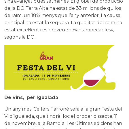
s’ha avançat dues setmanes. El global de producció
de la
DO Terra Alta
ha estat de 33 milions de quilos
de raïm, un 18% menys que l’any anterior. La causa
principal ha estat la sequera. La qualitat del raïm ha
estat excel·lent i es preveuen «vins impecables»,
segons la DO.
De vins, per Igualada
Un any més,
Cellers Tarroné
serà a la gran
Festa del
Vi d’Igualada
, que tindrà lloc el proper dissabte, 11
de novembre, a la Rambla. Les últimes edicions han