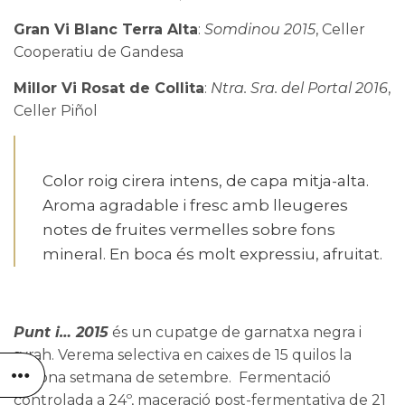
Gran Vi Blanc Terra Alta
:
Somdinou 2015
, Celler
Cooperatiu de Gandesa
Millor Vi Rosat de Collita
:
Ntra. Sra. del Portal 2016
,
Celler Piñol
Color roig cirera intens, de capa mitja-alta.
Aroma agradable i fresc amb lleugeres
notes de fruites vermelles sobre fons
mineral. En boca és molt expressiu, afruitat.
Punt i… 2015
és un cupatge de garnatxa negra i
syrah. Verema selectiva en caixes de 15 quilos la
segona setmana de setembre. Fermentació
controlada a 24º, maceració post-fermentativa de 21