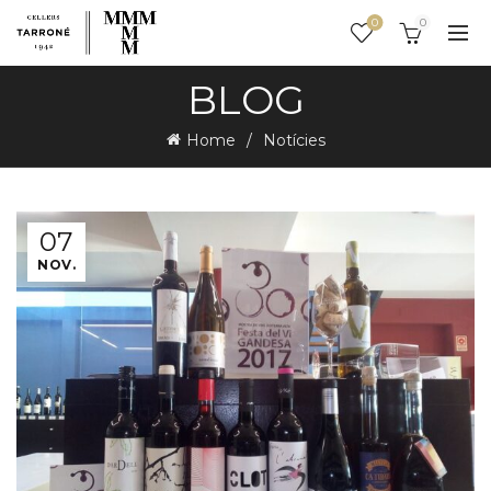
0
0
BLOG
Home
Notícies
07
NOV.