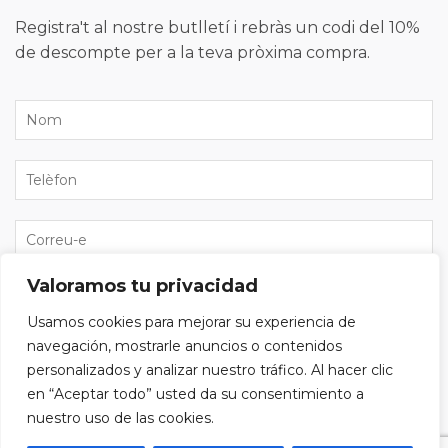
Registra't al nostre butlletí i rebràs un codi del 10%
de descompte per a la teva pròxima compra.
Valoramos tu privacidad
He llegit i accepto la
política de privacitat
i vull
Usamos cookies para mejorar su experiencia de
subscriure'm al butlletí.
navegación, mostrarle anuncios o contenidos
personalizados y analizar nuestro tráfico. Al hacer clic
en “Aceptar todo” usted da su consentimiento a
nuestro uso de las cookies.