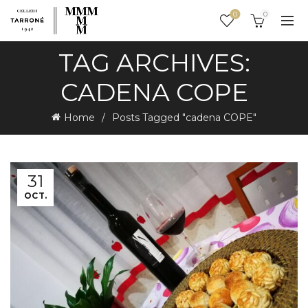
0
0
TAG ARCHIVES:
CADENA COPE
Home
Posts Tagged "cadena COPE"
31
OCT.