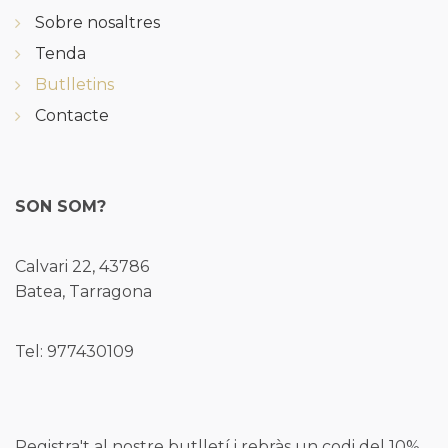
Sobre nosaltres
Tenda
Butlletins
Contacte
SON SOM?
Calvari 22, 43786
Batea, Tarragona
Tel: 977430109
Registra't al nostre butlletí i rebràs un codi del 10%