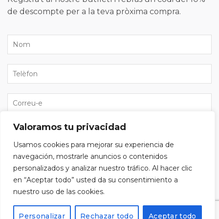
de descompte per a la teva pròxima compra.
Valoramos tu privacidad
He llegit i accepto la
política de privacitat
i vull
Usamos cookies para mejorar su experiencia de
subscriure'm al butlletí.
navegación, mostrarle anuncios o contenidos
personalizados y analizar nuestro tráfico. Al hacer clic
en “Aceptar todo” usted da su consentimiento a
nuestro uso de las cookies.
Alternative:
Personalizar
Rechazar todo
Aceptar todo