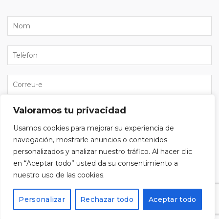
Valoramos tu privacidad
He llegit i accepto la
política de privacitat
i vull
subscriure'm al butlletí.
Usamos cookies para mejorar su experiencia de
navegación, mostrarle anuncios o contenidos
personalizados y analizar nuestro tráfico. Al hacer clic
en “Aceptar todo” usted da su consentimiento a
nuestro uso de las cookies.
Alternative:
Personalizar
Rechazar todo
Aceptar todo