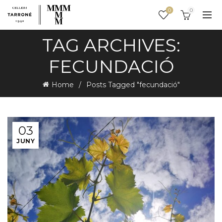
0
0
TAG ARCHIVES:
FECUNDACIÓ
Home
Posts Tagged "fecundació"
03
JUNY