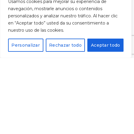
He llegit i accepto la
política de privacitat
i vull
Usamos cookies para mejorar su experiencia de
subscriure'm al butlletí.
navegación, mostrarle anuncios o contenidos
personalizados y analizar nuestro tráfico. Al hacer clic
en “Aceptar todo” usted da su consentimiento a
nuestro uso de las cookies.
Alternative:
Personalizar
Rechazar todo
Aceptar todo