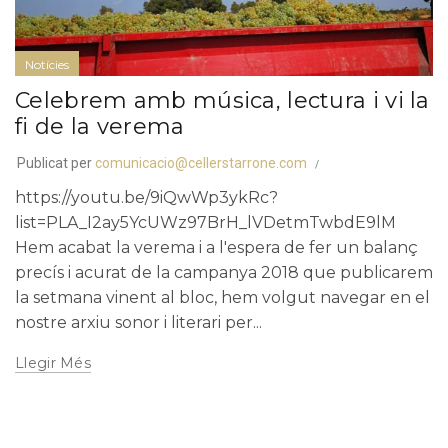
Notícies
Celebrem amb música, lectura i vi la
fi de la verema
Publicat per
comunicacio@cellerstarrone.com
https://youtu.be/9iQwWp3ykRc?
list=PLA_I2ay5YcUWz97BrH_lVDetmTwbdE9lM
Hem acabat la verema i a l'espera de fer un balanç
precís i acurat de la campanya 2018 que publicarem
la setmana vinent al bloc, hem volgut navegar en el
nostre arxiu sonor i literari per...
Llegir Més