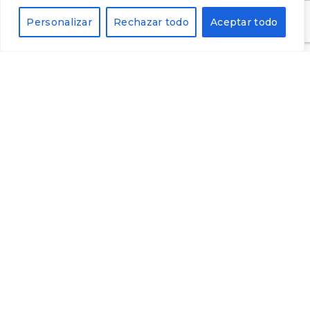
subscriure'm al butlletí.
Personalizar
Rechazar todo
Aceptar todo
Alternative: