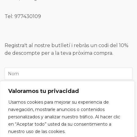
Tel: 977430109
Registra't al nostre butlletí i rebràs un codi del 10%
de descompte per a la teva pròxima compra.
Valoramos tu privacidad
Usamos cookies para mejorar su experiencia de
navegación, mostrarle anuncios o contenidos
personalizados y analizar nuestro tráfico. Al hacer clic
en “Aceptar todo” usted da su consentimiento a
He llegit i accepto la
política de privacitat
i vull
nuestro uso de las cookies.