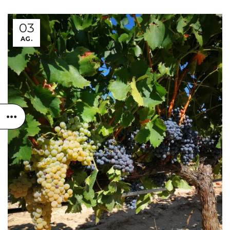
03
AG.