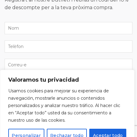
de descompte per a la teva pròxima compra.
Valoramos tu privacidad
He llegit i accepto la
política de privacitat
i vull
Usamos cookies para mejorar su experiencia de
subscriure'm al butlletí.
navegación, mostrarle anuncios o contenidos
personalizados y analizar nuestro tráfico. Al hacer clic
en “Aceptar todo” usted da su consentimiento a
nuestro uso de las cookies.
Alternative:
Personalizar
Rechazar todo
Aceptar todo