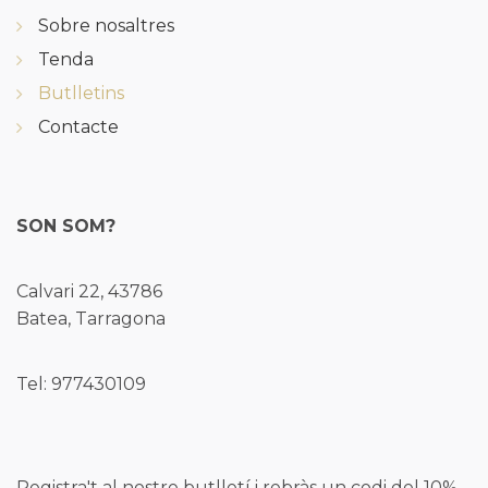
Sobre nosaltres
Tenda
Butlletins
Contacte
SON SOM?
Calvari 22, 43786
Batea, Tarragona
Tel: 977430109
Registra't al nostre butlletí i rebràs un codi del 10%