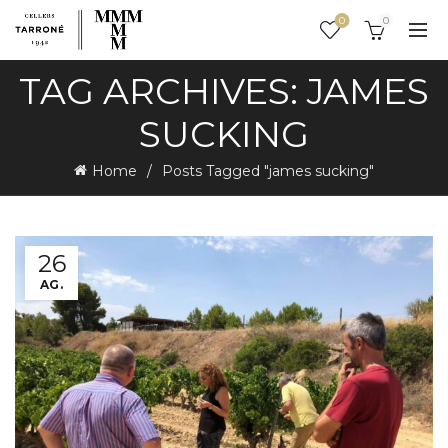
0
0
TAG ARCHIVES: JAMES
SUCKING
Home
Posts Tagged "james sucking"
26
AG.