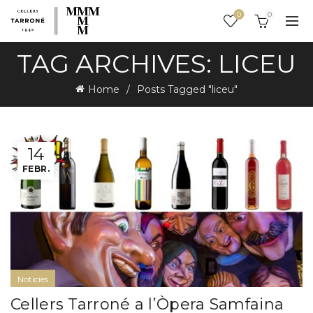
0
0
TAG ARCHIVES: LICEU
Home
Posts Tagged "liceu"
14
FEBR.
Notícies
Cellers Tarroné a l’Òpera Samfaina