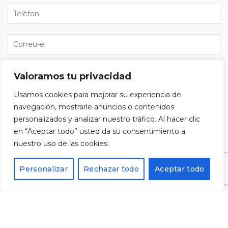
Valoramos tu privacidad
He llegit i accepto la
política de privacitat
i vull
subscriure'm al butlletí.
Usamos cookies para mejorar su experiencia de
navegación, mostrarle anuncios o contenidos
personalizados y analizar nuestro tráfico. Al hacer clic
en “Aceptar todo” usted da su consentimiento a
nuestro uso de las cookies.
Alternative:
Personalizar
Rechazar todo
Aceptar todo