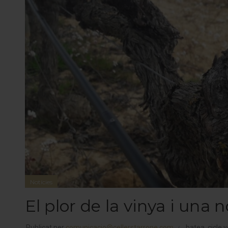
Notícies
El plor de la vinya i una n
Publicat per
comunicacio@cellerstarrone.com
batea
,
cicle 