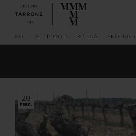
INICI
EL TERROIR
BOTIGA
ENOTURI
28
FEBR.