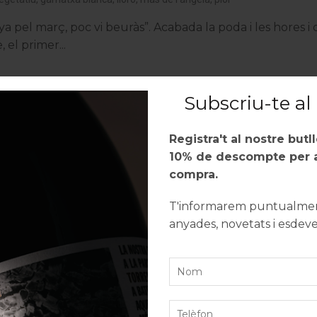
ya pel març, poc vi beuràs”. Acabada la poda i les hores i 
 el primer...
Subscriu-te al 
Registra't al nostre butl
10% de descompte per a
compra.
T'informarem puntualment
anyades, novetats i esdev