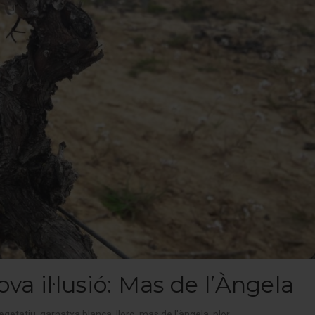
ova il·lusió: Mas de l’Àngela
vegetatiu
,
garnatxa blanca
,
lloro
,
mas de l'àngela
,
plor