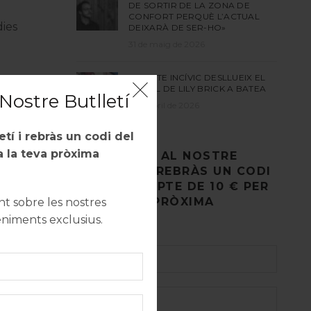
DE SORTIR DE LA ZONA DE
CONFORT PERQUÈ L’ACTUAL
dies
DEIXARÀ DE SER-HO»
31 de maig de 2026
UN ACTE INCÍVIC DESLLUEIX EL
MURAL DE LILY BRICK A BATEA
Nostre Butlletí
27 d'abril de 2026
letí i rebràs un codi del
 la teva pròxima
REGISTRA’T AL NOSTRE
BUTLLETÍ I REBRÀS UN CODI
DE DESCOMPTE DE 10 € PER
A LA TEVA PRÒXIMA
 sobre les nostres
COMPRA.
eniments exclusius.