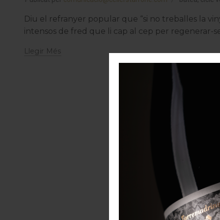
Diu el refranyer popular que “si no treballes la vin
intensos de fred que li cap al cep per regenerar-se,
Llegir Més