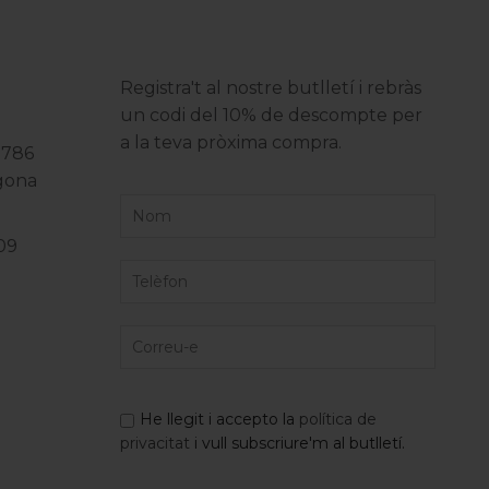
Registra't al nostre butlletí i rebràs
un codi del 10% de descompte per
a la teva pròxima compra.
3786
agona
09
He llegit i accepto la
política de
privacitat
i vull subscriure'm al butlletí.