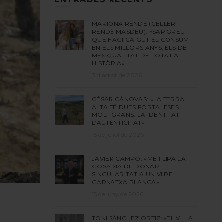
MARIONA RENDÉ (CELLER
RENDÉ MASDEU): «SAP GREU
QUE HAGI CAIGUT EL CONSUM
EN ELS MILLORS ANYS, ELS DE
MÉS QUALITAT DE TOTA LA
HISTÒRIA»
3 d'agost de 2026
CÉSAR CÁNOVAS: «LA TERRA
ALTA TÉ DUES FORTALESES
MOLT GRANS: LA IDENTITAT I
L’AUTENTICITAT»
15 de juliol de 2026
JAVIER CAMPO: «ME FLIPA LA
GOSADIA DE DONAR
SINGULARITAT A UN VI DE
GARNATXA BLANCA»
15 de juny de 2026
TONI SÀNCHEZ ORTIZ: «EL VI HA