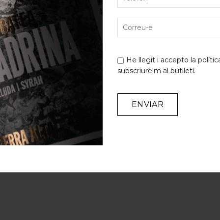
He llegit i accepto la
polític
subscriure'm al butlletí.
Alternative: