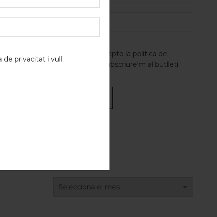
He llegit i accepto la
política de
a de privacitat
i vull
privacitat
i vull subscriure'm al butlletí.
Alternative:
ARXIUS
Arxius