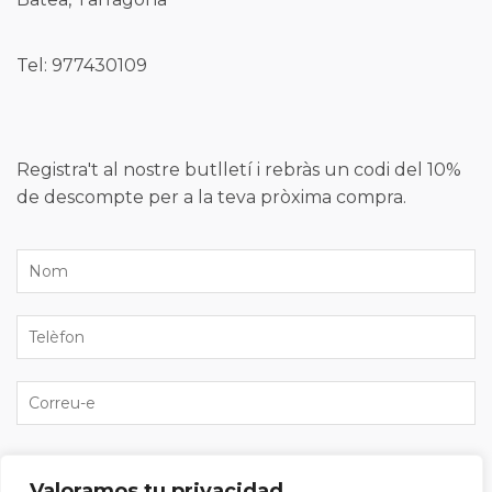
Tel: 977430109
Registra't al nostre butlletí i rebràs un codi del 10%
de descompte per a la teva pròxima compra.
He llegit i accepto la
política de privacitat
i vull
Valoramos tu privacidad