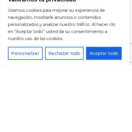
subscriure'm al butlletí.
Usamos cookies para mejorar su experiencia de
navegación, mostrarle anuncios o contenidos
personalizados y analizar nuestro tráfico. Al hacer clic
en “Aceptar todo” usted da su consentimiento a
Alternative:
nuestro uso de las cookies.
Personalizar
Rechazar todo
Aceptar todo