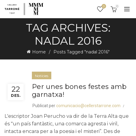
0
0
TAG ARCHIVES:
NADAL 2016
Home
Posts Tagged "nadal 2016"
Notícies
Per unes bones festes amb
22
garnatxa!
DES.
Publicat per
comunicacio@cellerstarrone.com
L'escriptor Joan Perucho va dir de la Terra Alta que
és "un país fantàstic, una comarca agresta i viril,
intacta encara per a la poesia i el misteri”. Des de