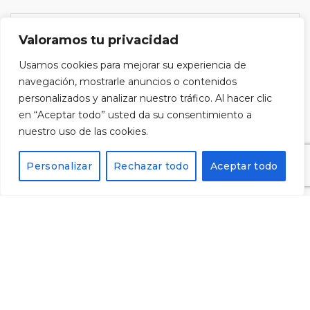
Valoramos tu privacidad
Usamos cookies para mejorar su experiencia de
He llegit i accepto la
política de privacitat
i vull
navegación, mostrarle anuncios o contenidos
subscriure'm al butlletí.
personalizados y analizar nuestro tráfico. Al hacer clic
en “Aceptar todo” usted da su consentimiento a
nuestro uso de las cookies.
Personalizar
Rechazar todo
Aceptar todo
Alternative: