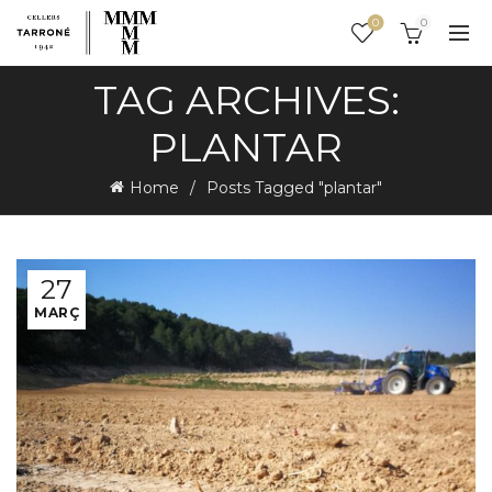
0
0
TAG ARCHIVES:
PLANTAR
Home
Posts Tagged "plantar"
27
MARÇ