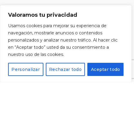
He llegit i accepto la
política de privacitat
i vull
Valoramos tu privacidad
subscriure'm al butlletí.
Usamos cookies para mejorar su experiencia de
navegación, mostrarle anuncios o contenidos
personalizados y analizar nuestro tráfico. Al hacer clic
en “Aceptar todo” usted da su consentimiento a
nuestro uso de las cookies.
Alternative:
Personalizar
Rechazar todo
Aceptar todo