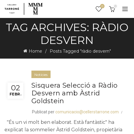
0
0
TAG ARCHIVES: RÀDIO
DESVERN
Home
Posts Tagged "ràdio desvern"
Notícies
Sisquera Selecció a Ràdio
02
Desvern amb Àstrid
FEBR.
Goldstein
Publicat per
comunicacio@cellerstarrone.com
"És un vi molt ben elaborat. Està fantàstic" ha
explicat la sommelier Àstrid Goldstein, propietària