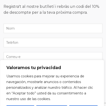
Registra't al nostre butlletí i rebràs un codi del 10%
de descompte per a la teva pròxima compra.
Valoramos tu privacidad
He llegit i accepto la
política de privacitat
i vull
Usamos cookies para mejorar su experiencia de
subscriure'm al butlletí.
navegación, mostrarle anuncios o contenidos
personalizados y analizar nuestro tráfico. Al hacer clic
en “Aceptar todo” usted da su consentimiento a
nuestro uso de las cookies.