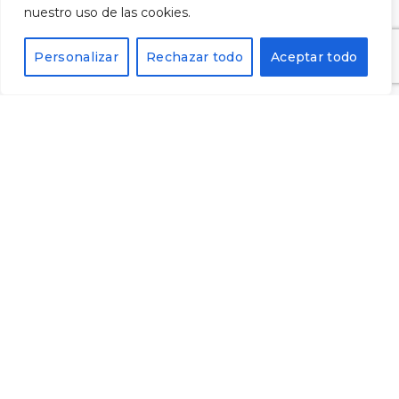
nuestro uso de las cookies.
Alternative:
Personalizar
Rechazar todo
Aceptar todo
© 2023 Cellers Tarroné | Tots els drets reservats
Avís legal
·
Política de privacitat
·
Política de