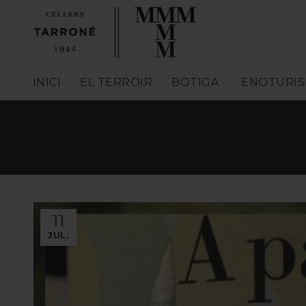
INICI
EL TERROIR
BOTIGA
ENOTURI
11
JUL.