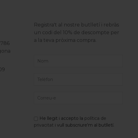
Registra't al nostre butlletí i rebràs
un codi del 10% de descompte per
a la teva pròxima compra.
3786
agona
09
He llegit i accepto la
política de
privacitat
i vull subscriure'm al butlletí.