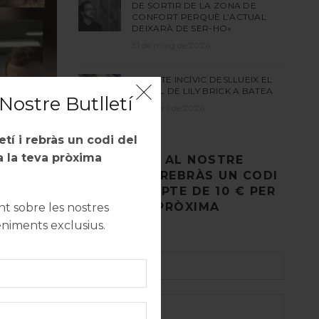
DE SORTIR DE LA ZONA DE
CONFORT PERQUÈ L’ACTUAL
DEIXARÀ DE SER-HO»
31 de maig de 2026
UN ACTE INCÍVIC DESLLUEIX EL
MURAL DE LILY BRICK A BATEA
Nostre Butlletí
27 d'abril de 2026
letí i rebràs un codi del
 la teva pròxima
REGISTRA’T AL NOSTRE
BUTLLETÍ I REBRÀS UN CODI
DE DESCOMPTE DE 10 € PER
A LA TEVA PRÒXIMA
 sobre les nostres
COMPRA.
eniments exclusius.
ls