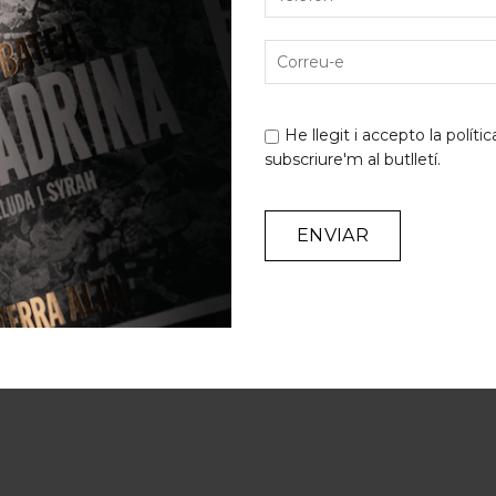
stes al Concurs de Millor Sommelier de Catalunya 2017 i l
anització impecable de...
He llegit i accepto la
polític
subscriure'm al butlletí.
Alternative: