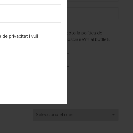
a Nit del
He llegit i accepto la
política de
a de privacitat
i vull
privacitat
i vull subscriure'm al butlletí.
Alternative:
ARXIUS
Arxius