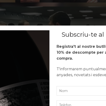
Subscriu-te al 
Registra't al nostre butl
10% de descompte per a
compra.
T'informarem puntualment
anyades, novetats i esdev
dels Sommeliers
celler can roca
,
cellers tarroné
,
DO Terra Alta
,
jordi rius
,
josep roca
,
nit de