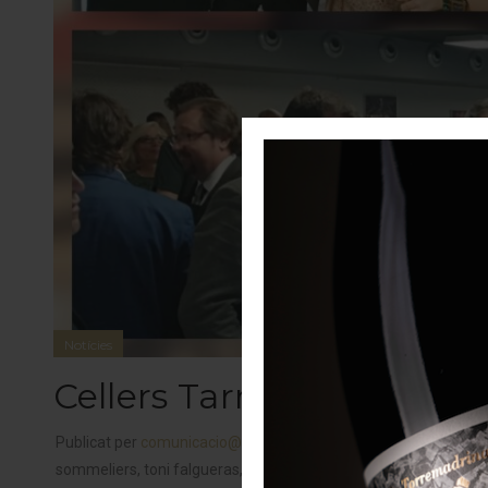
Notícies
Cellers Tarroné a la Nit 
Publicat per
comunicacio@cellerstarrone.com
audrey dore
,
sommeliers
,
toni falgueras
,
villa retiro
,
xerta