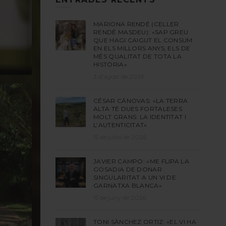
MARIONA RENDÉ (CELLER
RENDÉ MASDEU): «SAP GREU
QUE HAGI CAIGUT EL CONSUM
EN ELS MILLORS ANYS, ELS DE
MÉS QUALITAT DE TOTA LA
HISTÒRIA»
3 d'agost de 2026
CÉSAR CÁNOVAS: «LA TERRA
ALTA TÉ DUES FORTALESES
MOLT GRANS: LA IDENTITAT I
L’AUTENTICITAT»
15 de juliol de 2026
JAVIER CAMPO: «ME FLIPA LA
GOSADIA DE DONAR
SINGULARITAT A UN VI DE
GARNATXA BLANCA»
15 de juny de 2026
TONI SÀNCHEZ ORTIZ: «EL VI HA