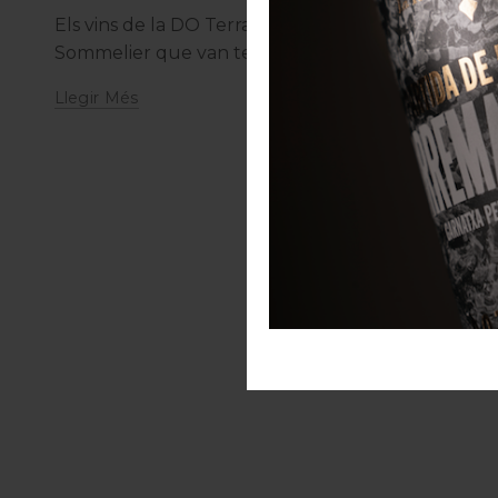
Els vins de la DO Terra Alta van ser ahir protagoni
Sommelier que van tenir lloc a Xerta, amb una org
Llegir Més