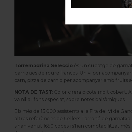
Torremadrina Selecció
és un cupatge de garnatx
barriques de roure francès. Un vi per acompanyar 
carn, pizza de carn o per acompanyar amb fruits s
NOTA DE TAST
: Color cirera picota molt cobert. 
vainilla i fons especiat, sobre notes balsàmiques.
Els més de 13.000 assistents a la Fira del Vi de G
altres referències de Cellers Tarroné de garnatx
s’han venut 1650 copes i s’han comptabilitzat més