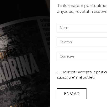
T'informarem puntualment
anyades, novetats i esdev
He llegit i accepto la
polític
subscriure'm al butlletí.