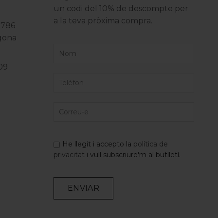
un codi del 10% de descompte per
a la teva pròxima compra.
3786
agona
09
He llegit i accepto la
política de
privacitat
i vull subscriure'm al butlletí.