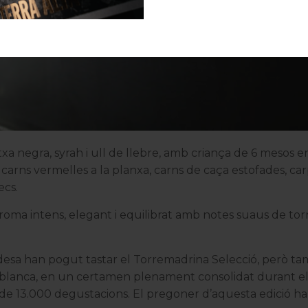
Alternative:
a negra, syrah i ull de llebre, amb criança de 6 mesos e
carns vermelles a la planxa, carns de caça estofades, ca
ecs.
Aroma intens, elegant i equilibrat amb notes suaus de torr
andesa han pogut tastar el Torremadrina Selecció, però ta
a blanca, en un certamen plenament consolidat durant e
 de 13.000 degustacions. El pregoner d’aquesta edició ha