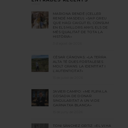
MARIONA RENDÉ (CELLER
RENDÉ MASDEU): «SAP GREU
QUE HAGI CAIGUT EL CONSUM
EN ELS MILLORS ANYS, ELS DE
MÉS QUALITAT DE TOTA LA
HISTÒRIA»
3 d'agost de 2026
CÉSAR CÁNOVAS: «LA TERRA
ALTA TÉ DUES FORTALESES
MOLT GRANS: LA IDENTITAT I
L’AUTENTICITAT»
15 de juliol de 2026
JAVIER CAMPO: «ME FLIPA LA
GOSADIA DE DONAR
SINGULARITAT A UN VI DE
GARNATXA BLANCA»
15 de juny de 2026
TONI SÀNCHEZ ORTIZ: «EL VI HA