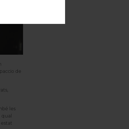
n
rpaccio de
ats,
mbé les
l qual
 estat