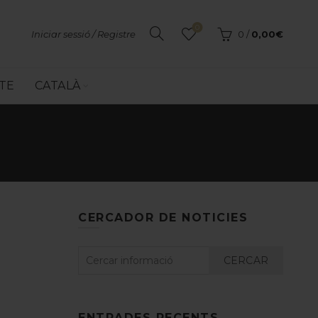
0
Iniciar sessió / Registre
0
/
0,00
€
TE
CATALÀ
CERCADOR DE NOTICIES
CERCAR
ENTRADES RECENTS