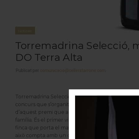
Notícies
Torremadrina Selecció, mi
DO Terra Alta
Publicat per
comunicacio@cellerstarrone.com
Torremadrina Selecció 2014
ha estat escollit com a
concurs que s’organitza a la
Fira del Vi de Gand
d’aquest premi que arriba coincidint amb el 20è aniv
família. És el primer vi de criança que va embotella
finca que porta el mateix nom. Simbolitza un impo
això compta amb un disseny innovador a l’etique