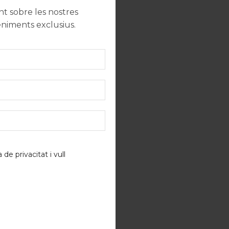
 sobre les nostres
eniments exclusius.
a de privacitat
i vull