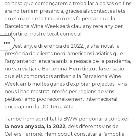
certesa que començarem a treballar a països on fins
ara no teníem presència, gràcies als contactes fets
en el marc de la fira i això ens fa pensar que la
Barcelona Wine Week serà clau any rere any per
enfortir el nostre teixit comecial.
Aquest any, a diferència de 2022, ja s’ha notat la
presència de clients nord-americans i asiàtics que
l’any anterior, encara amb la ressaca de la pandèmia,
no van viatjar a Barcelona. Hem tingut la sensació
que els compradors arriben a la Barcelona Wine
Week amb moltes ganes d’explorar projectes i vins
nous i han mostrat interès per regions de vins
petites i amb poc reconeixement internacional
encara, com la
DO Terra Alta
.
També hem aprofitat la BWW per donar a conèixer
la nova anyada, la 2022,
dels diferents vins de
Cellers Tarroné. Hem pogut constatar a l’ampolla