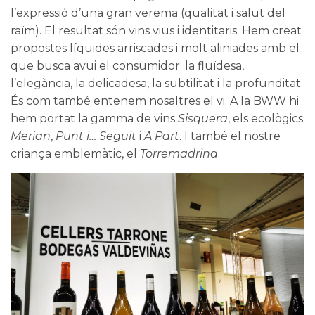
l’expressió d’una gran verema (qualitat i salut del
raïm). El resultat són vins vius i identitaris. Hem creat
propostes líquides arriscades i molt aliniades amb el
que busca avui el consumidor: la fluïdesa,
l’elegància, la delicadesa, la subtilitat i la profunditat.
És com també entenem nosaltres el vi. A la BWW hi
hem portat la gamma de vins
Sisquera
, els ecològics
Merian
,
Punt i… Seguit
i
A Part
. I també el nostre
criança emblemàtic, el
Torremadrina
.