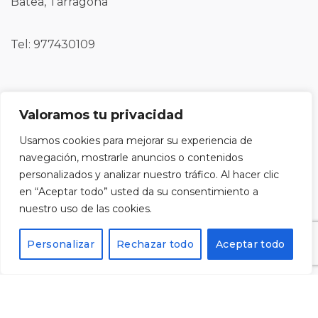
Batea, Tarragona
Tel: 977430109
Registra't al nostre butlletí i rebràs un codi del 10%
Valoramos tu privacidad
de descompte per a la teva pròxima compra.
Usamos cookies para mejorar su experiencia de
navegación, mostrarle anuncios o contenidos
personalizados y analizar nuestro tráfico. Al hacer clic
en “Aceptar todo” usted da su consentimiento a
nuestro uso de las cookies.
Personalizar
Rechazar todo
Aceptar todo
He llegit i accepto la
política de privacitat
i vull