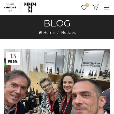
0
0
BLOG
Home
Notícies
13
FEBR.