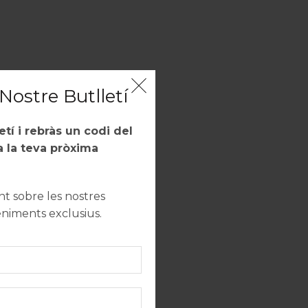
Nostre Butlletí
letí i rebràs un codi del
m conegut
 la teva pròxima
e Vins de
 sobre les nostres
eniments exclusius.
ura i una
t notes de