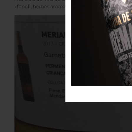
«fonoll, herbes aromàtiques, poma, pera, taronja, 