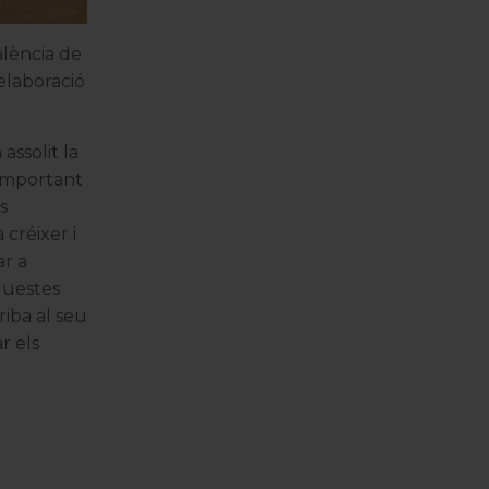
alència de
elaboració
assolit la
important
s
 créixer i
ar a
aquestes
riba al seu
r els