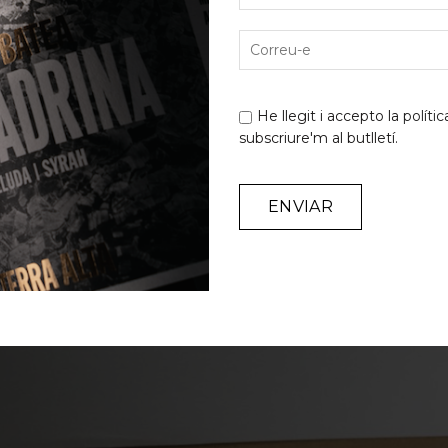
llimona i mandarina».
Més informació
He llegit i accepto la
polític
subscriure'm al butlletí.
Alternative: