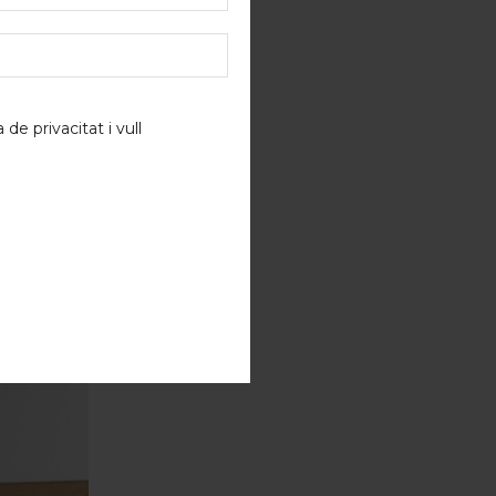
a de privacitat
i vull