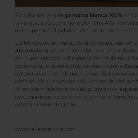
Tots dos són vins de
garnatxa blanca 100%
vinifi
la varietat autòctona de la
DO Terra Alta
i l’expre
divers, perquè el paladar i el consumidor també h
L’últim cap de setmana, per altra banda, vam ser a
31a edició
i que s’ha consolidat com una trobada 
ser-hi, per retrobar vells amics i fer-ne de nous.
persones que viuen a prop de casa nostra, a Batea, 
a donar a conèixer els nostres vins i la filosofia qu
conèixer els guanyadors del
Concurs de Vins amb
línies volem felicitar a tots els guanyadors, espec
centenari i que va ser premiat amb el vi
Somdinou 
actes de commemoració.
www.cellerstarrone.com