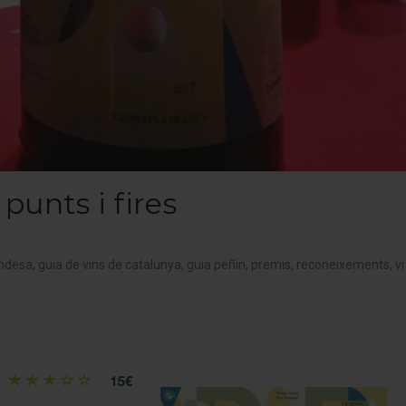
punts i fires
andesa
,
guia de vins de catalunya
,
guia peñin
,
premis
,
reconeixements
,
vi