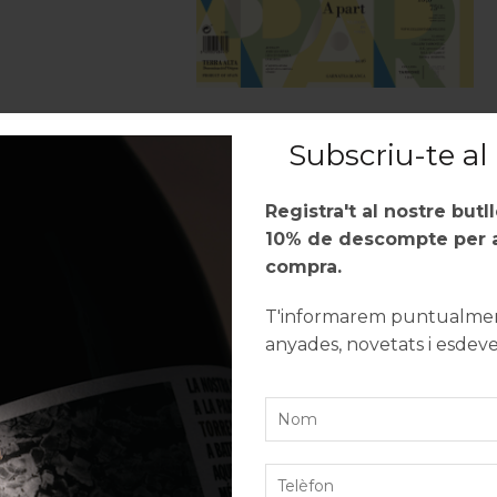
Subscriu-te al 
Registra't al nostre butl
ivinícoles i una pluja de puntuacions. Els últims dies he
10% de descompte per a
s i amb més projecció del país, la
Guia Peñín
i la
Guia d
compra.
és alta puntuació són:
T'informarem puntualment
anyades, novetats i esdev
que ha qualificat el vi com a «potent, toarrat, fruita mad
 és un vi «fresc i elegant» i la nota de tast ha identifica