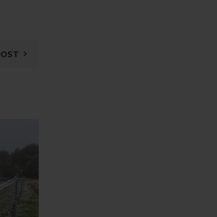
POST
03
GEN.