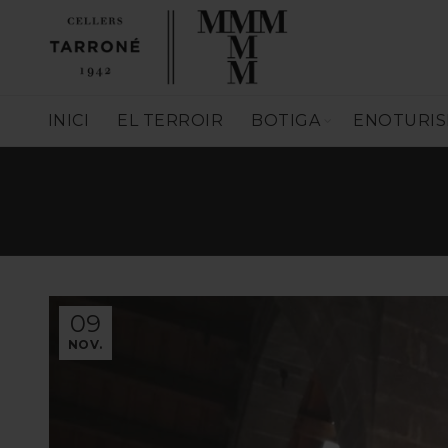
INICI
EL TERROIR
BOTIGA
ENOTURI
09
NOV.