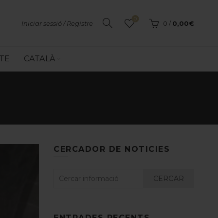
0
Iniciar sessió / Registre
0
/
0,00
€
TE
CATALÀ
CERCADOR DE NOTICIES
CERCAR
ENTRADES RECENTS