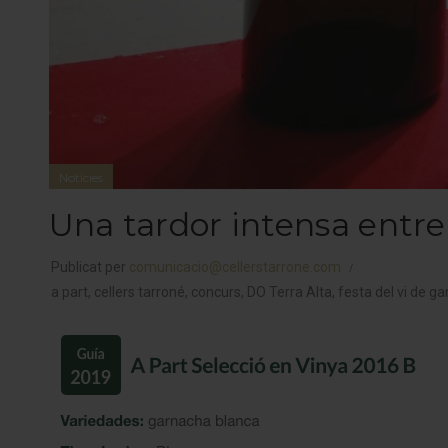
Notícies
Una tardor intensa entre 
Publicat per
comunicacio@cellerstarrone.com
a part
,
cellers tarroné
,
concurs
,
DO Terra Alta
,
festa del vi de g