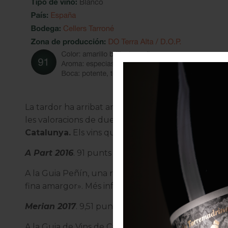
La tardor ha arribat amb una allau d’activitats vit
les valoracions de dues de les guies més important
Catalunya.
Els vins que ens han reconegut amb m
A Part 2016
. 91 punts
A la Guia Peñín, una referència a l’Estat espanyol, 
fina amargor».
Més informació
Merian 2017
. 9,51 punts
A la Guia de Vins de Catalunya, on s’ha destacat que