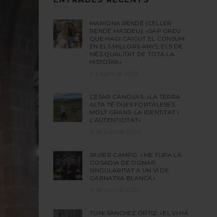
MARIONA RENDÉ (CELLER
RENDÉ MASDEU): «SAP GREU
QUE HAGI CAIGUT EL CONSUM
EN ELS MILLORS ANYS, ELS DE
MÉS QUALITAT DE TOTA LA
HISTÒRIA»
3 d'agost de 2026
CÉSAR CÁNOVAS: «LA TERRA
ALTA TÉ DUES FORTALESES
MOLT GRANS: LA IDENTITAT I
L’AUTENTICITAT»
15 de juliol de 2026
JAVIER CAMPO: «ME FLIPA LA
GOSADIA DE DONAR
SINGULARITAT A UN VI DE
GARNATXA BLANCA»
15 de juny de 2026
TONI SÀNCHEZ ORTIZ: «EL VI HA