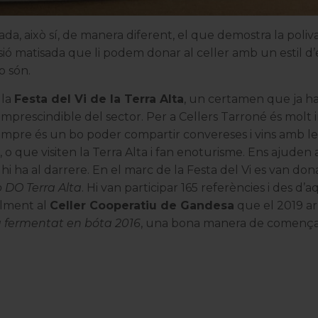
cada, això sí, de manera diferent, el que demostra la poliv
ssió matisada que li podem donar al celler amb un estil d’
o són.
 la
Festa del Vi de la Terra Alta
, un certamen que ja ha 
imprescindible del sector. Per a
Cellers Tarroné
és molt 
 Sempre és un bo poder compartir convereses i vins amb le
o que visiten la Terra Alta i fan enoturisme. Ens ajuden a
e hi ha al darrere. En el marc de la Festa del Vi es van don
 DO Terra Alta
. Hi van participar 165 referències i des d’
ialment al
Celler Cooperatiu de Gandesa
que el 2019 ar
fermentat en bóta 2016
, una bona manera de comença