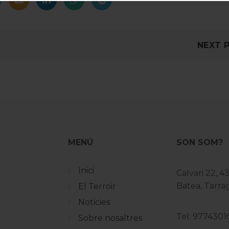
NEXT 
MENÚ
SON SOM?
Inici
Calvari 22, 4
Batea, Tarr
El Terroir
Noticies
Tel: 9774301
Sobre nosaltres