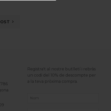
POST
Registra't al nostre butlletí i rebràs
un codi del 10% de descompte per
a la teva pròxima compra.
3786
agona
09