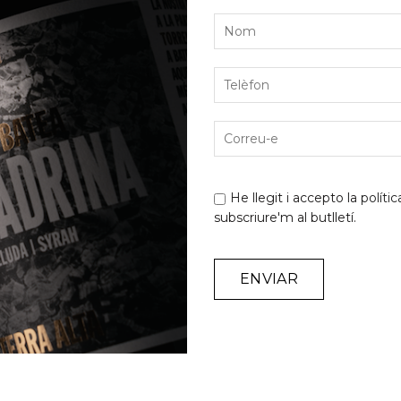
en amb Cellers Tarroné perquè la campanya sigui el més 
rta el temps de verema. Per això hem volgut fer-los visib
r durant la campanya, perquè sense tots, res seria poss
 experimentant i enguany hem fet proves amb diferent
oncretament, per veure l’evolució i versatilitat respecti
ncestral
…
He llegit i accepto la
polític
m arriscar, comparar, entendre, aprendre i principalmen
subscriure'm al butlletí.
s dies a les xarxes socials i ara també en volem deixar 
la seva evolució i decidirem. Primer haurem de confirmar
m deia l’escriptora Ana María Matute «
Qui no inventa, no 
Si vols treballadors creatius, dona’ls temps suficien
eem amb el vi.
Alternative: