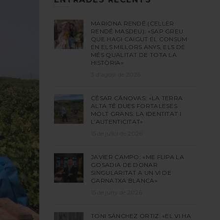
MARIONA RENDÉ (CELLER
RENDÉ MASDEU): «SAP GREU
QUE HAGI CAIGUT EL CONSUM
EN ELS MILLORS ANYS, ELS DE
MÉS QUALITAT DE TOTA LA
HISTÒRIA»
3 d'agost de 2026
CÉSAR CÁNOVAS: «LA TERRA
ALTA TÉ DUES FORTALESES
MOLT GRANS: LA IDENTITAT I
L’AUTENTICITAT»
15 de juliol de 2026
JAVIER CAMPO: «ME FLIPA LA
GOSADIA DE DONAR
SINGULARITAT A UN VI DE
GARNATXA BLANCA»
15 de juny de 2026
TONI SÀNCHEZ ORTIZ: «EL VI HA