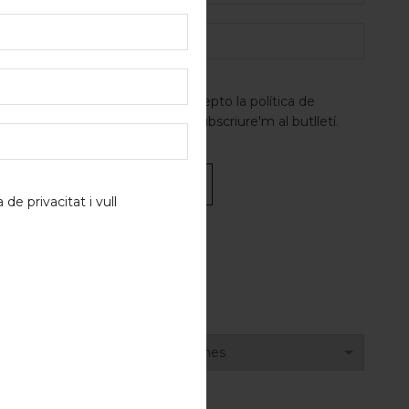
àgil,
les,
ible.
He llegit i accepto la
política de
privacitat
i vull subscriure'm al butlletí.
s
va, fent
a de privacitat
i vull
t
constància
Alternative:
viu
«. O
ARXIUS
t per
Arxius