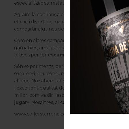
especialitzades, restauradors i consumidor final.
Agraïm la confiança de les persones que col·labor
eficaç i divertida, malgrat la intensitat que compo
compartir algunes de les imatges que hem pogut fe
Com en altres campanyes, a
Cellers Tarroné
estem
garnatxes, amb garnatxa tintera i garnatxa blanca c
proves per fer
escumós
i per provar el
mètode a
Són experiments, perquè som un equip jove i vole
sorprendre al consumidor. Ho hem compartit aquest
al bloc. No sabem si tindran continuïtat, veurem 
l’excel·lent qualitat dels resultats. En tot cas, co
millor, com va dir l’escriptor britànic John Cleese: «
jugar
«. Nosaltres, al celler,
juguem
, treballem i cr
www.cellerstarrone.com