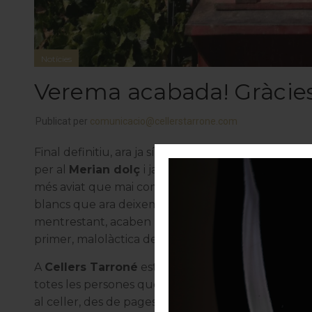
Notícies
Verema acabada! Gràcies 
Publicat per
comunicacio@cellerstarrone.com
Final definitiu, ara ja sí, de la campanya de la ver
per al
Merian dolç
i ja són al celler per comença
més aviat que mai com també vam començar a collir 
blancs que ara deixem reposar amb les mares. A alg
mentrestant, acaben progressivament de passar p
primer, malolàctica després. El repòs en bótes els
A
Cellers Tarroné
estem contents per la
qualitat
totes les persones que han col·laborat durant aqu
al celler, des de pagesos a viticultors, treballador