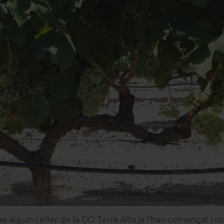
ue algun celler de la
DO Terra Alta
ja l’han començat i no