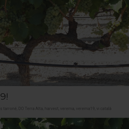
9!
rs tarroné
,
DO Terra Alta
,
harvest
,
verema
,
verema19
,
vi català