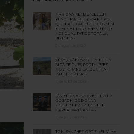
MARIONA RENDÉ (CELLER
RENDÉ MASDEU): «SAP GREU
QUE HAGI CAIGUT EL CONSUM
EN ELS MILLORS ANYS, ELS DE
MÉS QUALITAT DE TOTA LA
HISTÒRIA»
3 d'agost de 2026
CÉSAR CÁNOVAS: «LA TERRA
ALTA TÉ DUES FORTALESES
MOLT GRANS: LA IDENTITAT I
L’AUTENTICITAT»
15 de juliol de 2026
JAVIER CAMPO: «ME FLIPA LA
GOSADIA DE DONAR
SINGULARITAT A UN VI DE
GARNATXA BLANCA»
15 de juny de 2026
TONI SÀNCHEZ ORTIZ: «EL VI HA