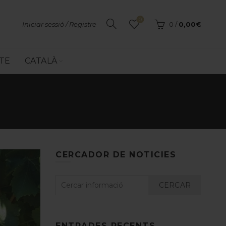
0
Iniciar sessió / Registre
0
/
0,00
€
TE
CATALÀ
CERCADOR DE NOTICIES
CERCAR
ENTRADES RECENTS