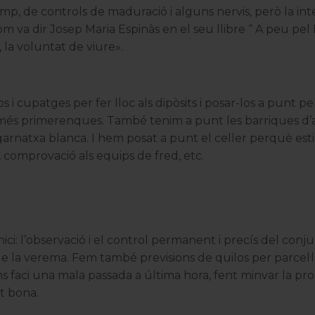
mp, de controls de maduració i alguns nervis, però la int
om va dir Josep Maria Espinàs en el seu llibre “ A peu pel P
, la voluntat de viure».
s i cupatges per fer lloc als dipòsits i posar-los a punt p
s més primerenques. També tenim a punt les barriques d’
garnatxa blanca. I hem posat a punt el celler perquè est
 comprovació als equips de fred, etc.
ici: l’observació i el control permanent i precís del conj
de la verema. Fem també previsions de quilos per parcel·l
s faci una mala passada a última hora, fent minvar la pr
lt bona.