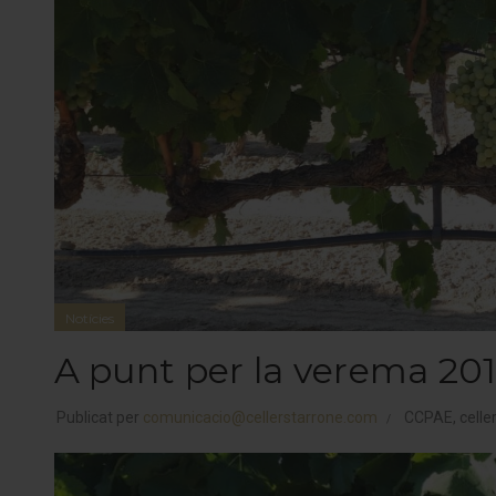
Notícies
A punt per la verema 201
Publicat per
comunicacio@cellerstarrone.com
CCPAE
,
celle