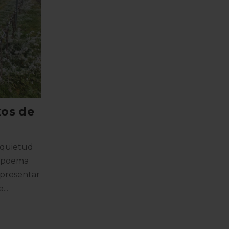
Notícies
#Baltasardeveritat i feliç
Mags
xos de
Cada any per aquestes dates fem la nostr
carta als Reis Mags. Enguany la volem il·lu
a quietud
imatge de la campanya #baltasardeverit
el poema
per Casa Nostra Casa Vostra, que defens
 presentar
...
Llegir Més