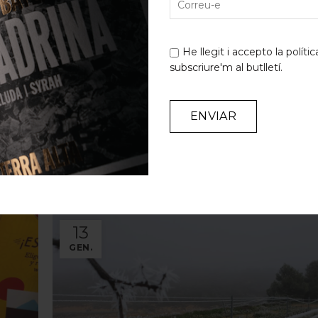
He llegit i accepto la
polític
subscriure'm al butlletí.
NEXT 
Alternative:
LATED POSTS
13
GEN.