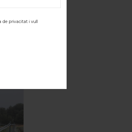
a de privacitat
i vull
POST
03
GEN.