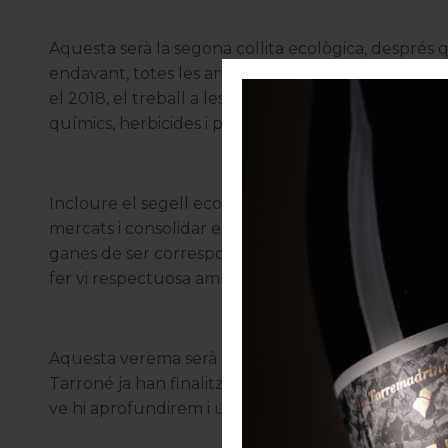
Aquesta serà la segona collita ecològica, després q
endavant, totes les anyades dels vins de gamma al
el 2018, el treball a les vinyes ja ho és des de fa 
químics, herbicides i pesticides.
Incloure el segell ecològic a l’etiqueta dels vins
mercats i consolidar els que tenim, perquè hi ha
ganes de ser corresponsables amb els valors de l
fer vi respectuosa amb el medi, amb l’entorn i amb
Aquesta verema serà especial també perquè les obr
Tarroné ja han finalitzat, tot i que estem pendent
ve hi aprofundirem i us mostrarem les primeres im