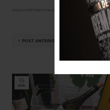
www.cellerstarrone.com
POST ANTERIOR
RE
15
GEN.