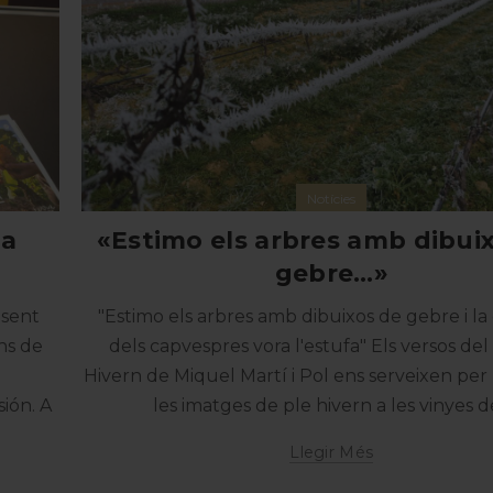
Notícies
 a
«Estimo els arbres amb dibui
gebre…»
esent
"Estimo els arbres amb dibuixos de gebre i l
ns de
dels capvespres vora l'estufa" Els versos d
Hivern de Miquel Martí i Pol ens serveixen per
ión. A
les imatges de ple hivern a les vinyes de
Llegir Més