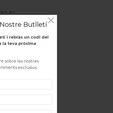
tant, en
 explicar
Nostre Butlletí
uctes
letí i rebràs un codi del
 la teva pròxima
 nous
nim moltes
 sobre les nostres
nera de
eniments exclusius.
 a Cellers
setmana que