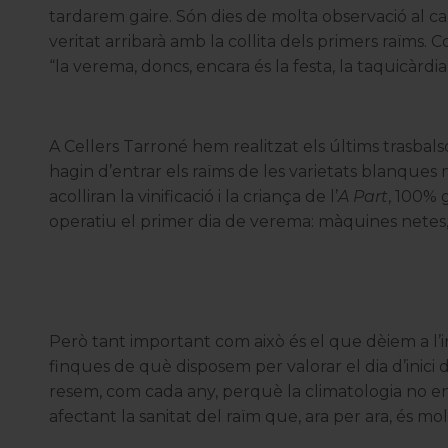
tardarem gaire. Són dies de molta observació al ca
veritat arribarà amb la collita dels primers raïms. C
“la verema, doncs, encara és la festa, la taquicàrdia
A
Cellers Tarroné
hem realitzat els últims trasbalso
hagin d’entrar els raïms de les varietats blanque
acolliran la vinificació i la criança de l’
A Part
, 100% 
operatiu el primer dia de verema: màquines netes,
Però tant important com això és el que dèiem a l’in
finques de què disposem per valorar el dia d’inici 
resem, com cada any, perquè la climatologia no en
afectant la sanitat del raïm que, ara per ara, és mo