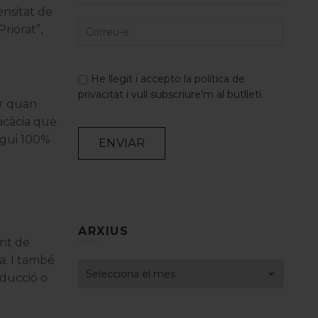
ensitat de
riorat”,
He llegit i accepto la
política de
privacitat
i vull subscriure'm al butlletí.
er quan
acàcia que
igui 100%
Alternative:
ARXIUS
unt de
a. I també
Arxius
oducció o