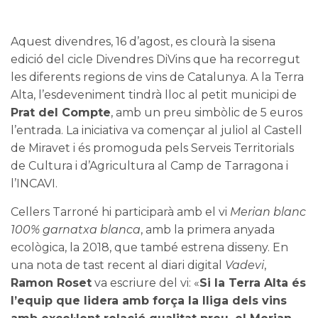
Aquest divendres, 16 d’agost, es clourà la sisena
edició del cicle
Divendres DiVins
que ha recorregut
les diferents regions de vins de Catalunya. A la Terra
Alta, l’esdeveniment tindrà lloc al petit municipi de
Prat del Compte
, amb un preu simbòlic de 5 euros
l’entrada. La iniciativa va començar al juliol al Castell
de Miravet i és promoguda pels Serveis Territorials
de Cultura i d’Agricultura al Camp de Tarragona i
l’INCAVI.
Cellers Tarroné
hi participarà amb el vi
Merian blanc
100% garnatxa blanca
, amb la primera anyada
ecològica, la 2018, que també estrena disseny. En
una nota de tast recent al diari digital
Vadevi
,
Ramon Roset
va escriure del vi: «
Si la Terra Alta és
l’equip que lidera amb força la lliga dels vins