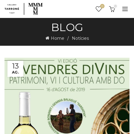
0
0
BLOG
Home
Notícies
13
AG.