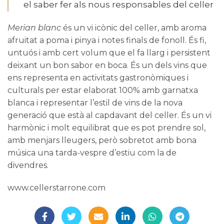
el saber fer als nous responsables del celler
Merian blanc
és un vi icònic del celler, amb aroma
afruitat a poma i pinya i notes finals de fonoll. És fi,
untuós i amb cert volum que el fa llarg i persistent
deixant un bon sabor en boca. És un dels vins que
ens representa en activitats gastronòmiques i
culturals per estar elaborat 100% amb garnatxa
blanca i representar l’estil de vins de la nova
generació que està al capdavant del celler. És un vi
harmònic i molt equilibrat que es pot prendre sol,
amb menjars lleugers, però sobretot amb bona
música una tarda-vespre d’estiu com la de
divendres.
www.cellerstarrone.com