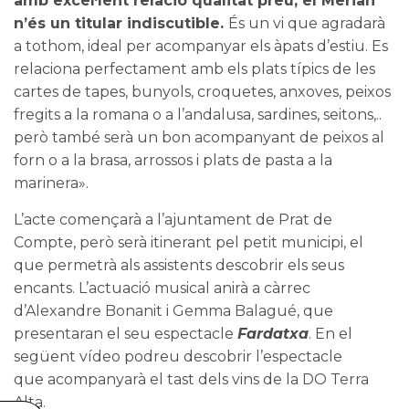
amb excel·lent relació qualitat preu, el Merian
n’és un titular indiscutible.
És un vi que agradarà
a tothom, ideal per acompanyar els àpats d’estiu. Es
relaciona perfectament amb els plats típics de les
cartes de tapes, bunyols, croquetes, anxoves, peixos
fregits a la romana o a l’andalusa, sardines, seitons,..
però també serà un bon acompanyant de peixos al
forn o a la brasa, arrossos i plats de pasta a la
marinera».
L’acte començarà a l’ajuntament de Prat de
Compte, però serà itinerant pel petit municipi, el
que permetrà als assistents descobrir els seus
encants. L’actuació musical anirà a càrrec
d’
Alexandre Bonanit i Gemma Balagué
, que
presentaran el seu espectacle
Fardatxa
. En el
següent vídeo podreu descobrir l’espectacle
que acompanyarà el tast dels vins de la
DO Terra
Alta
.