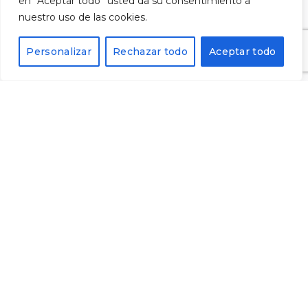
en “Aceptar todo” usted da su consentimiento a
Registra't al nostre butlletí i rebràs un codi del 10%
nuestro uso de las cookies.
de descompte per a la teva pròxima compra.
Personalizar
Rechazar todo
Aceptar todo
He llegit i accepto la
política de privacitat
i vull
subscriure'm al butlletí.
Alternative: