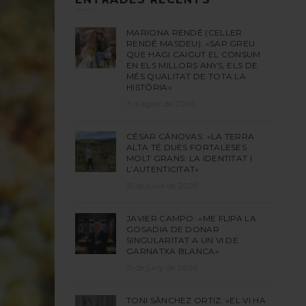
MARIONA RENDÉ (CELLER
RENDÉ MASDEU): «SAP GREU
QUE HAGI CAIGUT EL CONSUM
EN ELS MILLORS ANYS, ELS DE
MÉS QUALITAT DE TOTA LA
HISTÒRIA»
3 d'agost de 2026
CÉSAR CÁNOVAS: «LA TERRA
ALTA TÉ DUES FORTALESES
MOLT GRANS: LA IDENTITAT I
L’AUTENTICITAT»
15 de juliol de 2026
JAVIER CAMPO: «ME FLIPA LA
GOSADIA DE DONAR
SINGULARITAT A UN VI DE
GARNATXA BLANCA»
15 de juny de 2026
TONI SÀNCHEZ ORTIZ: «EL VI HA