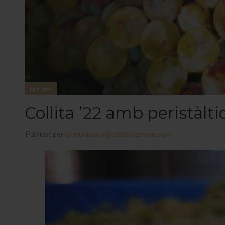
Notícies
Collita ’22 amb peristàlti
Publicat per
comunicacio@cellerstarrone.com