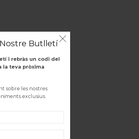
Nostre Butlletí
letí i rebràs un codi del
 la teva pròxima
 sobre les nostres
eniments exclusius.