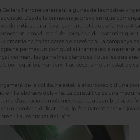
a
Cellers Tarroné
veremant algunes de les nostres vinye
duració. Des de la primavera ja prevèiem que començari
es definitius per a l’avançament, tot i que a la
Terra Alta
ermetent la maduració del raïm, és a dir, garantint que 
luviometria no ha fet actes de presència. La campanya e
ologia ha permès un bon quallat i tanmateix a mantenir la
çat vermant les garnatxes blanques. Totes les que an
olt bon equilibri, mantenint acidesa i amb un estat de san
ançament de la collita, ha estat la incorporació d’una bo
u en l’elaboració dels vins. La peristàltica és una màqui
tema d’aspiració és molt més respectuós amb el vi; de fet
 un bombeig delicat. L’equip l’ha batejat com «la joia d
enir l’autenticitat del raïm.