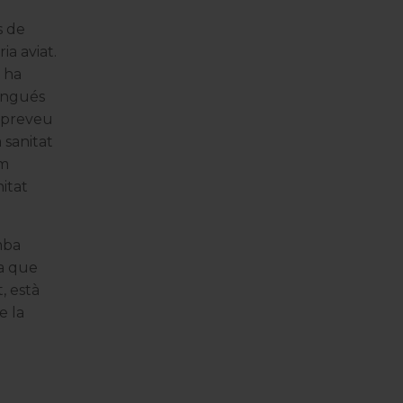
s de
a aviat.
ha
tingués
s preveu
 sanitat
em
itat
mba
na que
, està
e la