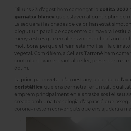
Dilluns 23 d’agost hem començat la
collita 2022
garnatxa blanca
que estaven al punt òptim de ma
La sequera i les onades de calor han estat símptom
plogut un parell de cops entre primavera i estiu p
menys estrés que en altres zones del país on la p
molt bona perquè el raïm està molt sa, i la climat
vegetal. Com dèiem, a Cellers Tarroné hem comen
controlant i van entrant al celler, presenten un m
òptim.
La principal novetat d’aquest any, a banda de l’av
peristàltica
que ens permetrà fer un salt qualitati
emprem principalment en els trasbalsos i el seu sis
creada amb una tecnologia d’aspiració que assegura
corona» i estem convençuts que ens ajudarà a mant