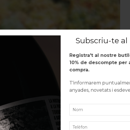
Subscriu-te al 
Registra't al nostre butl
10% de descompte per a
compra.
T'informarem puntualment
anyades, novetats i esdev