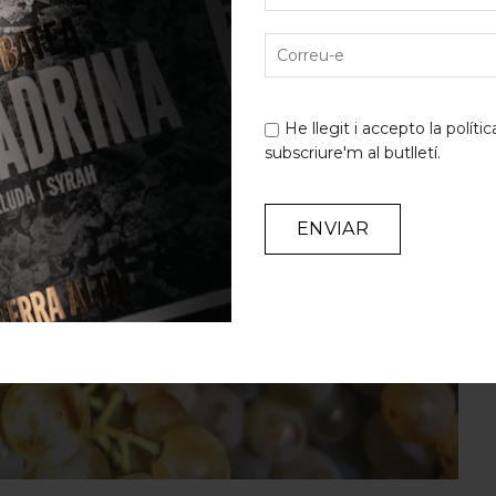
He llegit i accepto la
polític
subscriure'm al butlletí.
Alternative: