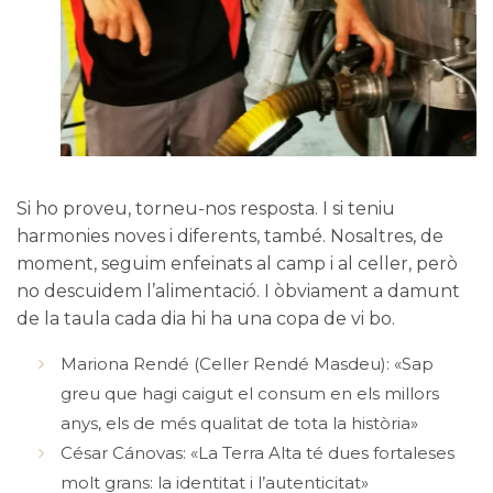
Si ho proveu, torneu-nos resposta. I si teniu
harmonies noves i diferents, també. Nosaltres, de
moment, seguim enfeinats al camp i al celler, però
no descuidem l’alimentació. I òbviament a damunt
de la taula cada dia hi ha una copa de vi bo.
Mariona Rendé (Celler Rendé Masdeu): «Sap
greu que hagi caigut el consum en els millors
anys, els de més qualitat de tota la història»
César Cánovas: «La Terra Alta té dues fortaleses
molt grans: la identitat i l’autenticitat»