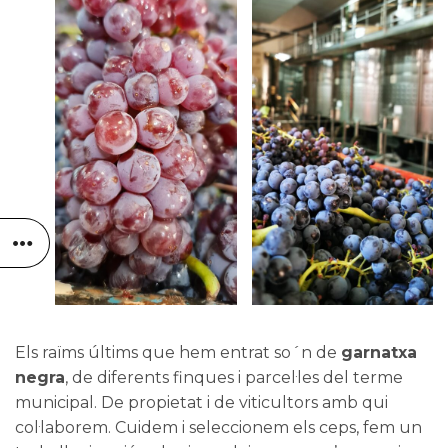
Els raïms últims que hem entrat so´n de
garnatxa
negra
, de diferents finques i parcel·les del terme
municipal. De propietat i de viticultors amb qui
col·laborem. Cuidem i seleccionem els ceps, fem un