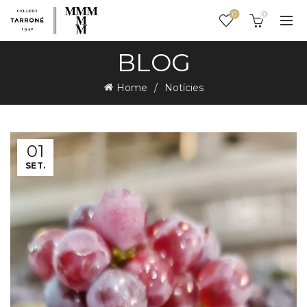
0
0
BLOG
Home
Notícies
01
SET.