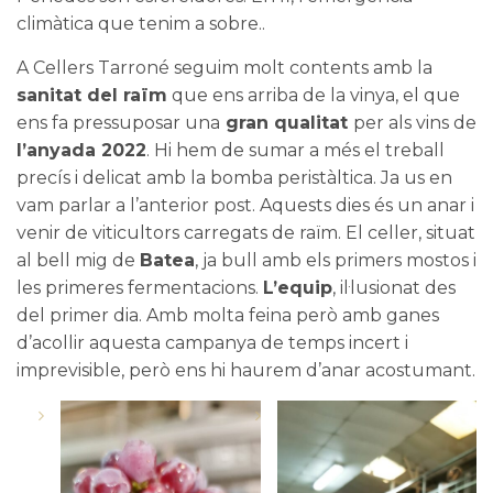
climàtica que tenim a sobre..
A
Cellers Tarroné
seguim molt contents amb la
sanitat del raïm
que ens arriba de la vinya, el que
ens fa pressuposar una
gran qualitat
per als vins de
l’anyada 2022
. Hi hem de sumar a més el treball
precís i delicat amb la bomba peristàltica. Ja us en
vam parlar a l’anterior
post
. Aquests dies és un anar i
venir de viticultors carregats de raïm. El celler, situat
al bell mig de
Batea
, ja bull amb els primers mostos i
les primeres fermentacions.
L’equip
, il·lusionat des
del primer dia. Amb molta feina però amb ganes
d’acollir aquesta campanya de temps incert i
imprevisible, però ens hi haurem d’anar acostumant.