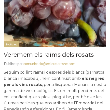
Notícies
Veremem els raïms dels rosats
Publicat per
comunicacio@cellerstarrone.com
Seguim collint raïms i després dels blancs (garnatxa
blanca i macabeu), hem continuat amb
els negres
per als vins rosats
, per a
Sisquera
i
Merian
, la nostra
gamma de vins ecològics. Estem molt pendents del
cel, confiant que si plou, plogui bé, per bé que les
últimes notícies que ens arriben de l’Empordà i del
Penedès són esfereïdores. En fi, l’emergència