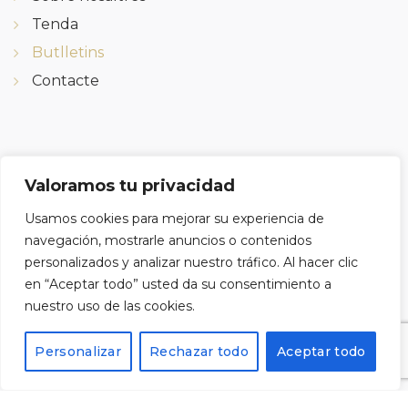
Tenda
Butlletins
Contacte
SON SOM?
Valoramos tu privacidad
Calvari 22, 43786
Usamos cookies para mejorar su experiencia de
navegación, mostrarle anuncios o contenidos
Batea, Tarragona
personalizados y analizar nuestro tráfico. Al hacer clic
en “Aceptar todo” usted da su consentimiento a
Tel: 977430109
nuestro uso de las cookies.
Personalizar
Rechazar todo
Aceptar todo
Registra't al nostre butlletí i rebràs un codi del 10%
de descompte per a la teva pròxima compra.