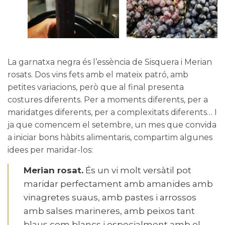
La garnatxa negra és l’essència de Sisquera i Merian
rosats. Dos vins fets amb el mateix patró, amb
petites variacions, però que al final presenta
costures diferents. Per a moments diferents, per a
maridatges diferents, per a complexitats diferents… I
ja que comencem el setembre, un mes que convida
a iniciar bons hàbits alimentaris, compartim algunes
idees per maridar-los:
Merian rosat.
És un vi molt versàtil pot
maridar perfectament amb amanides amb
vinagretes suaus, amb pastes i arrossos
amb salses marineres, amb peixos tant
blaus com blancs i especialment amb el