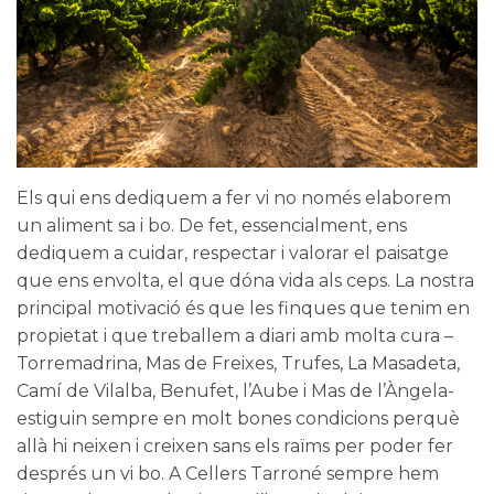
Els qui ens dediquem a fer vi no només elaborem
un aliment sa i bo. De fet, essencialment, ens
dediquem a cuidar, respectar i valorar el paisatge
que ens envolta, el que dóna vida als ceps. La nostra
principal motivació és que les finques que tenim en
propietat i que treballem a diari amb molta cura –
Torremadrina, Mas de Freixes, Trufes, La Masadeta,
Camí de Vilalba, Benufet, l’Aube i Mas de l’Àngela-
estiguin sempre en molt bones condicions perquè
allà hi neixen i creixen sans els raïms per poder fer
després un vi bo. A
Cellers Tarroné
sempre hem