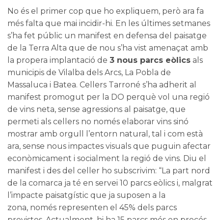
No és el primer cop que ho expliquem, però ara fa
més falta que mai incidir-hi. En les últimes setmanes
s’ha fet públic un
manifest en defensa del paisatge
de la Terra Alta
que de nou s’ha vist amenaçat amb
la propera implantació de
3 nous parcs eòlics
als
municipis de Vilalba dels Arcs, La Pobla de
Massaluca i Batea. Cellers Tarroné s’ha adherit al
manifest promogut per la DO perquè vol una regió
de vins neta, sense agressions al paisatge, que
permeti als cellers no només elaborar vins sinó
mostrar amb orgull l’entorn natural, tal i com està
ara, sense nous impactes visuals que puguin afectar
econòmicament i socialment la regió de vins. Diu el
manifest i des del celler ho subscrivim: “La part nord
de la comarca ja té en servei 10 parcs eòlics i, malgrat
l’impacte paisatgístic que ja suposen a la
zona, només representen el 45% dels parcs
previstos. Actualment, hi ha 15 parcs més en procés