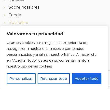
Sobre nosaltres
Tenda
Butlletins
Contacte
Valoramos tu privacidad
Usamos cookies para mejorar su experiencia de
navegación, mostrarle anuncios o contenidos
SON SOM?
personalizados y analizar nuestro tráfico. Al hacer clic
en “Aceptar todo” usted da su consentimiento a
nuestro uso de las cookies.
Calvari 22, 43786
Batea, Tarragona
Personalizar
Rechazar todo
Aceptar todo
Tel: 977430109