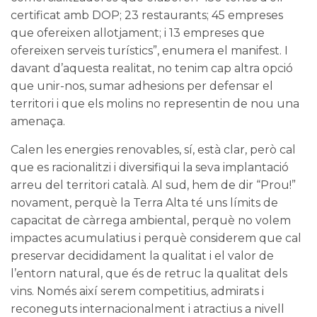
certificat amb DOP; 23 restaurants; 45 empreses
que ofereixen allotjament; i 13 empreses que
ofereixen serveis turístics”, enumera el manifest. I
davant d’aquesta realitat, no tenim cap altra opció
que unir-nos, sumar adhesions per defensar el
territori i que els molins no representin de nou una
amenaça.
Calen les energies renovables, sí, està clar, però cal
que es racionalitzi i diversifiqui la seva implantació
arreu del territori català. Al sud, hem de dir “Prou!”
novament, perquè la Terra Alta té uns límits de
capacitat de càrrega ambiental, perquè no volem
impactes acumulatius i perquè considerem que cal
preservar decididament la qualitat i el valor de
l’entorn natural, que és de retruc la qualitat dels
vins. Només així serem competitius, admirats i
reconeguts internacionalment i atractius a nivell