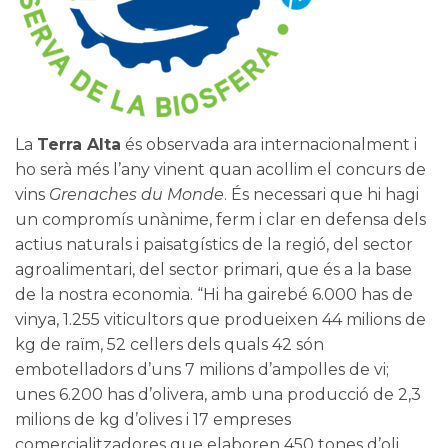
La
Terra Alta
és observada ara internacionalment i
ho serà més l’any vinent quan acollim el concurs de
vins
Grenaches du Monde
. És necessari que hi hagi
un compromís unànime, ferm i clar en defensa dels
actius naturals i paisatgístics de la regió, del sector
agroalimentari, del sector primari, que és a la base
de la nostra economia. “Hi ha gairebé 6.000 has de
vinya, 1.255 viticultors que produeixen 44 milions de
kg de raïm, 52 cellers dels quals 42 són
embotelladors d’uns 7 milions d’ampolles de vi;
unes 6.200 has d’olivera, amb una producció de 2,3
milions de kg d’olives i 17 empreses
comercialitzadores que elaboren 450 tones d’oli