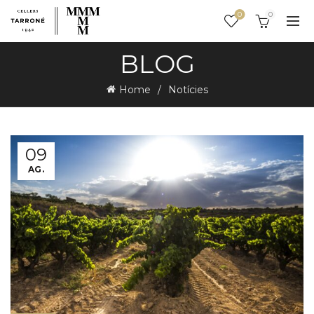
0
0
BLOG
Home
Notícies
09
AG.