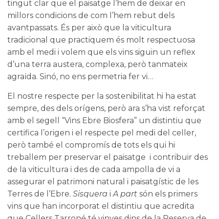
tingut clar que el paisatge l’hem de deixar en
millors condicions de com l’hem rebut dels
avantpassats. És per això que la viticultura
tradicional que practiquem és molt respectuosa
amb el medi i volem que els vins siguin un reflex
d’una terra austera, complexa, però tanmateix
agraïda. Sinó, no ens permetria fer vi…
El nostre respecte per la sostenibilitat hi ha estat
sempre, des dels orígens, però ara s’ha vist reforçat
amb el segell “
Vins Ebre Biosfera
” un distintiu que
certifica l’origen i el respecte pel medi del celler,
però també el compromís de tots els qui hi
treballem per preservar el paisatge i contribuir des
de la viticultura i des de cada ampolla de vi a
assegurar el patrimoni natural i paisatgístic de les
Terres de l’Ebre.
Sisquera
i
A part
són els primers
vins que han incorporat el distintiu que acredita
que Cellers Tarroné té vinyes dins de la
Reserva de