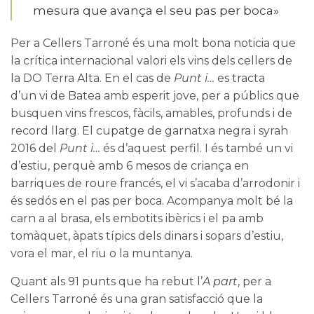
mesura que avança el seu pas per boca»
Per a Cellers Tarroné és una molt bona noticia que
la crítica internacional valori els vins dels cellers de
la
DO Terra Alta
. En el cas de
Punt i…
es tracta
d’un vi de Batea amb esperit jove, per a públics que
busquen vins frescos, fàcils, amables, profunds i de
record llarg. El cupatge de garnatxa negra i syrah
2016 del
Punt i…
és d’aquest perfil. I és també un vi
d’estiu, perquè amb 6 mesos de criança en
barriques de roure francés, el vi s’acaba d’arrodonir i
és sedós en el pas per boca. Acompanya molt bé la
carn a al brasa, els embotits ibèrics i el pa amb
tomàquet, àpats típics dels dinars i sopars d’estiu,
vora el mar, el riu o la muntanya.
Quant als 91 punts que ha rebut l’
A part
, per a
Cellers Tarroné és una gran satisfacció que la