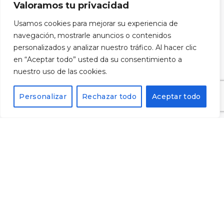
Valoramos tu privacidad
Registra't al nostre butlletí i rebràs un codi del 10%
Usamos cookies para mejorar su experiencia de
de descompte per a la teva pròxima compra.
navegación, mostrarle anuncios o contenidos
personalizados y analizar nuestro tráfico. Al hacer clic
en “Aceptar todo” usted da su consentimiento a
nuestro uso de las cookies.
Personalizar
Rechazar todo
Aceptar todo
He llegit i accepto la
política de privacitat
i vull
subscriure'm al butlletí.