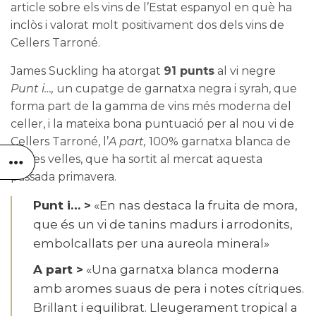
article sobre els vins de l’Estat espanyol en què ha
inclòs i valorat molt positivament dos dels vins de
Cellers Tarroné
.
James Suckling ha atorgat
91 punts
al vi negre
Punt i…
,
un cupatge de garnatxa negra i syrah, que
forma part de la gamma de vins més moderna del
celler, i la mateixa bona puntuació per al nou vi de
Cellers Tarroné, l’
A part
,
100% garnatxa blanca de
vinyes velles, que ha sortit al mercat aquesta
passada primavera.
Punt i… >
«En nas destaca la fruita de mora,
que és un vi de tanins madurs i arrodonits,
embolcallats per una aureola mineral»
A part >
«Una garnatxa blanca moderna
amb aromes suaus de pera i notes cítriques.
Brillant i equilibrat. Lleugerament tropical a