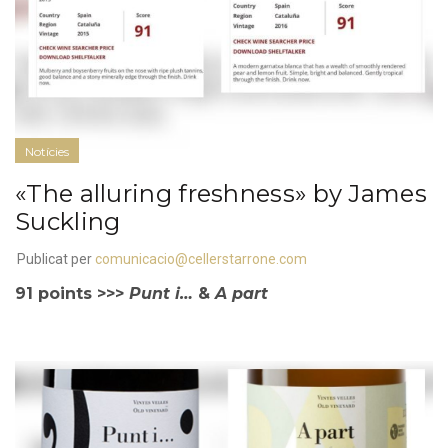
Notícies
«The alluring freshness» by James
Suckling
Publicat per
comunicacio@cellerstarrone.com
91 points >>>
Punt i…
&
A part