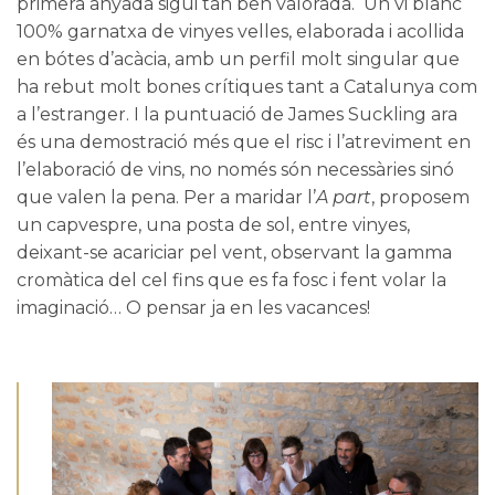
primera anyada sigui tan ben valorada. Un vi blanc
100% garnatxa de vinyes velles, elaborada i acollida
en bótes d’acàcia, amb un perfil molt singular que
ha rebut molt bones crítiques tant a Catalunya com
a l’estranger. I la puntuació de James Suckling ara
és una demostració més que el risc i l’atreviment en
l’elaboració de vins, no només són necessàries sinó
que valen la pena. Per a maridar l’
A part
, proposem
un capvespre, una posta de sol, entre vinyes,
deixant-se acariciar pel vent, observant la gamma
cromàtica del cel fins que es fa fosc i fent volar la
imaginació… O pensar ja en les vacances!