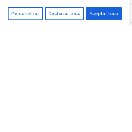
Alternative:
Personalizar
Rechazar todo
Aceptar todo
© 2023 Cellers Tarroné | Tots els drets reservats
Avís legal
·
Política de privacitat
·
Política de
cookies
·
Enviaments i devolucions