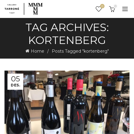
0
0
TAG ARCHIVES:
KORTENBERG
Home
Posts Tagged "kortenberg"
05
DES.