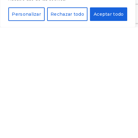
Alternative:
Personalizar
Rechazar todo
Aceptar todo
© 2023 Cellers Tarroné | Tots els drets reservats
Avís legal
·
Política de privacitat
·
Política de
cookies
·
Enviaments i devolucions