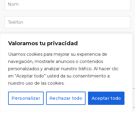
Valoramos tu privacidad
Usamos cookies para mejorar su experiencia de
He llegit i accepto la
política de privacitat
i vull
navegación, mostrarle anuncios o contenidos
subscriure'm al butlletí.
personalizados y analizar nuestro tráfico. Al hacer clic
en “Aceptar todo” usted da su consentimiento a
nuestro uso de las cookies.
Personalizar
Rechazar todo
Aceptar todo
Alternative: