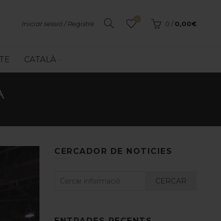
0
Iniciar sessió / Registre
0
/
0,00
€
TE
CATALÀ
A
CERCADOR DE NOTICIES
CERCAR
ENTRADES RECENTS