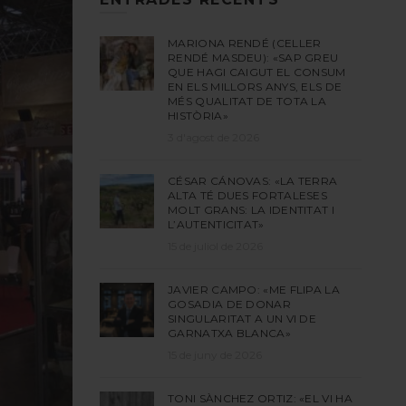
MARIONA RENDÉ (CELLER
RENDÉ MASDEU): «SAP GREU
QUE HAGI CAIGUT EL CONSUM
EN ELS MILLORS ANYS, ELS DE
MÉS QUALITAT DE TOTA LA
HISTÒRIA»
3 d'agost de 2026
CÉSAR CÁNOVAS: «LA TERRA
ALTA TÉ DUES FORTALESES
MOLT GRANS: LA IDENTITAT I
L’AUTENTICITAT»
15 de juliol de 2026
JAVIER CAMPO: «ME FLIPA LA
GOSADIA DE DONAR
SINGULARITAT A UN VI DE
GARNATXA BLANCA»
15 de juny de 2026
TONI SÀNCHEZ ORTIZ: «EL VI HA