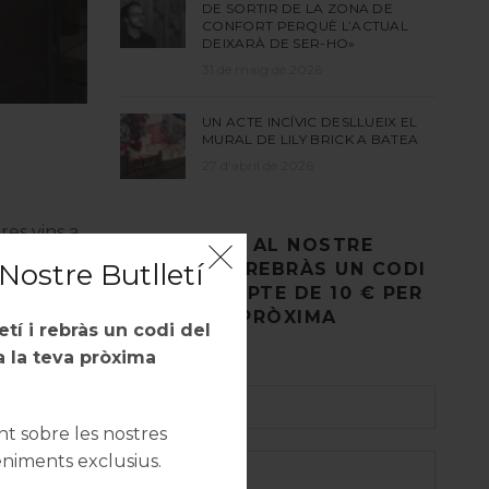
DE SORTIR DE LA ZONA DE
CONFORT PERQUÈ L’ACTUAL
DEIXARÀ DE SER-HO»
31 de maig de 2026
UN ACTE INCÍVIC DESLLUEIX EL
MURAL DE LILY BRICK A BATEA
27 d'abril de 2026
res vins a
REGISTRA’T AL NOSTRE
Nostre Butlletí
BUTLLETÍ I REBRÀS UN CODI
DE DESCOMPTE DE 10 € PER
A LA TEVA PRÒXIMA
letí i rebràs un codi del
COMPRA.
 la teva pròxima
 sobre les nostres
eniments exclusius.