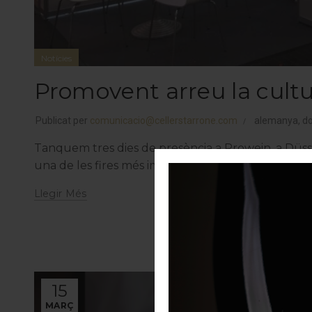
Notícies
Promovent arreu la cultur
Publicat per
comunicacio@cellerstarrone.com
alemanya
,
do
Tanquem tres dies de presència a Prowein, a Düssel
una de les fires més importants del món del vi. Cell
Llegir Més
15
MARÇ