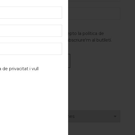
He llegit i accepto la
política de
privacitat
i vull subscriure'm al butlletí.
a de privacitat
i vull
Alternative:
ARXIUS
Arxius
osa
,
vi català
idint amb