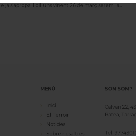
a s'apropa. I dilluns vinent 26 de març serem "a...
MENÚ
SON SOM?
Inici
Calvari 22, 4
Batea, Tarr
El Terroir
Noticies
Tel: 9774301
Sobre nosaltres