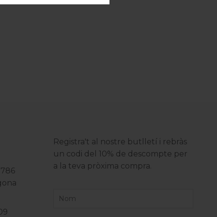
Registra't al nostre butlletí i rebràs
un codi del 10% de descompte per
a la teva pròxima compra.
3786
agona
09