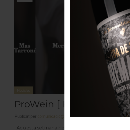
Notícies
ProWein [ Hall10 H151 ]
Publicat per
comunicacio@cellerstarrone.com
alemanya
,
ce
Aquesta setmana hem estat a Girona presentant els