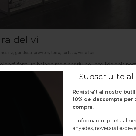
a del vi
nes i vi
,
gandesa
,
prowein
,
terra
,
tortosa
,
wine fair
dorf, fent un balanç molt positiu de l'acollida dels nost
ers Tarroné hi ha estat...
Subscriu-te al 
Registra't al nostre butl
10% de descompte per a
compra.
T'informarem puntualment
anyades, novetats i esdev