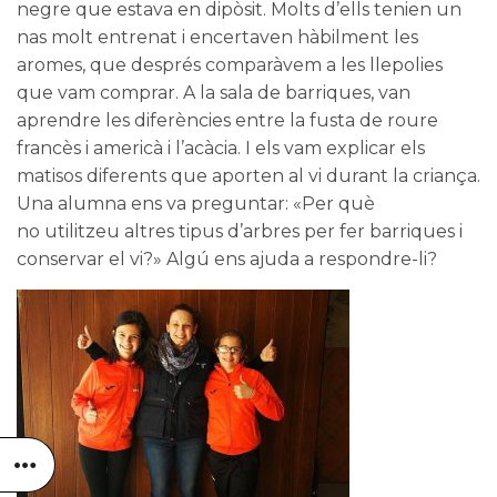
negre que estava en dipòsit. Molts d’ells tenien un
nas molt entrenat i encertaven hàbilment les
aromes, que després comparàvem a les llepolies
que vam comprar. A la sala de barriques, van
aprendre les diferències entre la fusta de roure
francès i americà i l’acàcia. I els vam explicar els
matisos diferents que aporten al vi durant la criança.
Una alumna ens va preguntar: «Per què
no utilitzeu altres tipus d’arbres per fer barriques i
conservar el vi?» Algú ens ajuda a respondre-li?