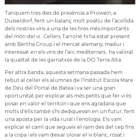
Tanquem tres dies de presència a
Prowein
, a
Düsseldorf, fent un balanç molt positiu de l’acollida
dels nostres vins a una de les fires més importants
del món del vi.
Cellers Tarroné
hi ha estat present
amb
Bertha Group
i el mercat alemany, madur i
interessat en els vins de l’arc mediterrani, ha valorat
la qualitat de les garnatxes de la DO Terra Alta.
Per altra banda, aquesta setmana passada hem
rebut al celler els alumnes de l’
Institut Escola Mare
de Déu del Portal
de Batea i va ser una gran
oportunitat per explicar als més petits que fer vi és
posar en valor el territori i que ens agradaria que
molts d’ells també s’hi dediquessin en un futur, fent
una aposta per la vida rural i l’enologia. Els vam
explicar el camí que segueix el raïm des del cep fins
a la copa i els vam deixar olorar el vi blanc, rosat i