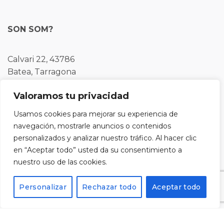
SON SOM?
Calvari 22, 43786
Batea, Tarragona
Valoramos tu privacidad
Tel: 977430109
Usamos cookies para mejorar su experiencia de
navegación, mostrarle anuncios o contenidos
personalizados y analizar nuestro tráfico. Al hacer clic
Registra't al nostre butlletí i rebràs un codi del 10%
en “Aceptar todo” usted da su consentimiento a
de descompte per a la teva pròxima compra.
nuestro uso de las cookies.
Personalizar
Rechazar todo
Aceptar todo