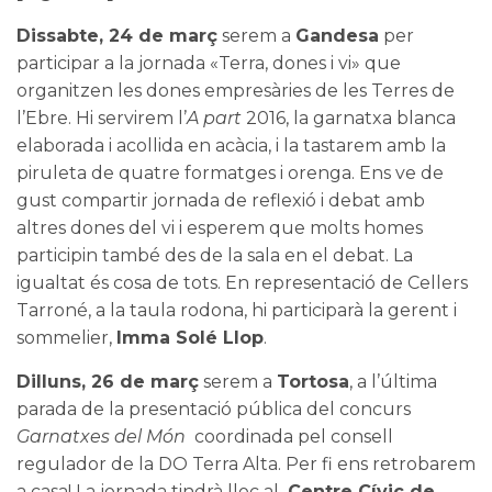
Dissabte, 24 de març
serem a
Gandesa
per
participar a la jornada «
Terra, dones i vi
» que
organitzen les dones empresàries de les Terres de
l’Ebre. Hi servirem l’
A part
2016, la garnatxa blanca
elaborada i acollida en acàcia, i la tastarem amb la
piruleta de quatre formatges i orenga. Ens ve de
gust compartir jornada de reflexió i debat amb
altres dones del vi i esperem que molts homes
participin també des de la sala en el debat. La
igualtat és cosa de tots. En representació de
Cellers
Tarroné
, a la taula rodona, hi participarà la gerent i
sommelier,
Imma Solé Llop
.
Dilluns, 26 de març
serem a
Tortosa
, a l’última
parada de la presentació pública del concurs
Garnatxes del Món
coordinada pel consell
regulador de la
DO Terra Alta
. Per fi ens retrobarem
a casa! La jornada tindrà lloc al
Centre Cívic de