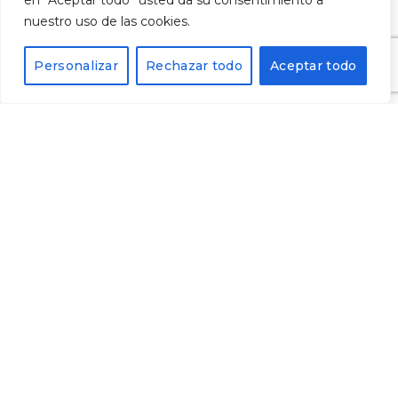
en “Aceptar todo” usted da su consentimiento a
nuestro uso de las cookies.
Personalizar
Rechazar todo
Aceptar todo
He llegit i accepto la
política de privacitat
i vull
subscriure'm al butlletí.
Alternative: