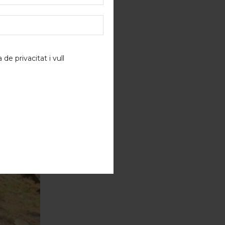
a de privacitat
i vull