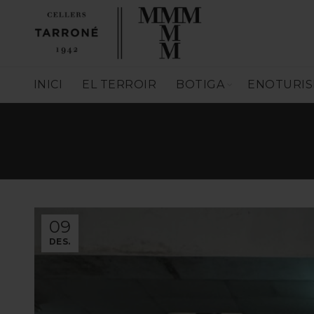
INICI
EL TERROIR
BOTIGA
ENOTURI
09
DES.