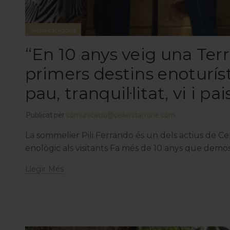
Sense categoria
“En 10 anys veig una Terr
primers destins enoturíst
pau, tranquil·litat, vi i pa
Publicat per
comunicacio@cellerstarrone.com
La sommelier Pili Ferrando és un dels actius de Cell
enològic als visitants Fa més de 10 anys que demost
Llegir Més