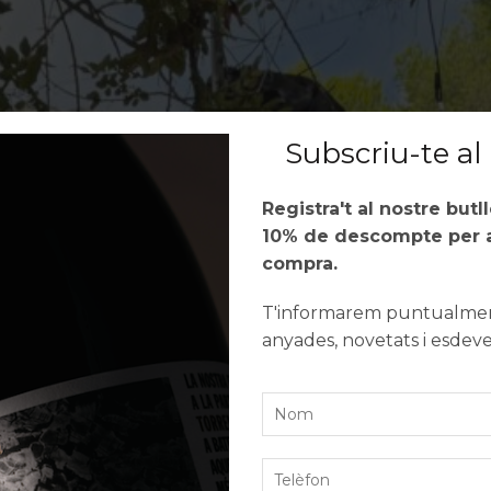
Subscriu-te al 
Registra't al nostre butl
10% de descompte per a
compra.
T'informarem puntualment
anyades, novetats i esdev