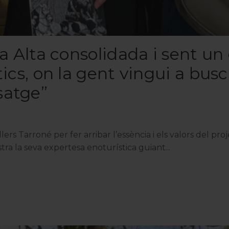
a Alta consolidada i sent un 
ics, on la gent vingui a busc
isatge”
ers Tarroné per fer arribar l’essència i els valors del pro
ra la seva expertesa enoturística guiant...