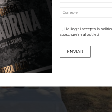
He llegit i accepto la
polític
subscriure'm al butlletí.
Alternative: