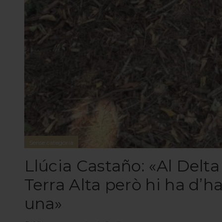
Sense categoria
Llúcia Castaño: «Al Delta 
Terra Alta però hi ha d’h
una»