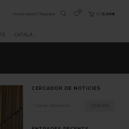
0
Iniciar sessió / Registre
0
/
0,00
€
TE
CATALÀ
CERCADOR DE NOTICIES
CERCAR
ENTRADES RECENTS