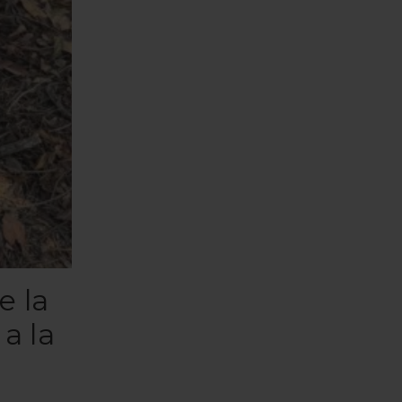
e la
a la