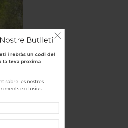
Nostre Butlletí
letí i rebràs un codi del
 la teva pròxima
 sobre les nostres
eniments exclusius.