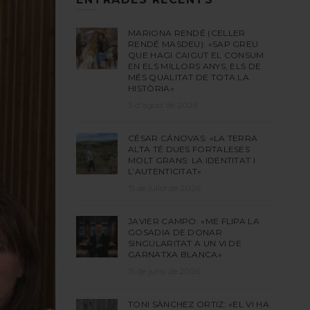
MARIONA RENDÉ (CELLER
RENDÉ MASDEU): «SAP GREU
QUE HAGI CAIGUT EL CONSUM
EN ELS MILLORS ANYS, ELS DE
MÉS QUALITAT DE TOTA LA
HISTÒRIA»
3 d'agost de 2026
CÉSAR CÁNOVAS: «LA TERRA
ALTA TÉ DUES FORTALESES
MOLT GRANS: LA IDENTITAT I
L’AUTENTICITAT»
15 de juliol de 2026
JAVIER CAMPO: «ME FLIPA LA
GOSADIA DE DONAR
SINGULARITAT A UN VI DE
GARNATXA BLANCA»
15 de juny de 2026
TONI SÀNCHEZ ORTIZ: «EL VI HA