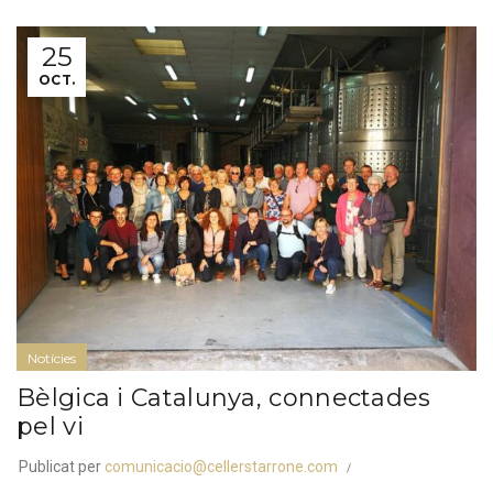
25
OCT.
Notícies
Bèlgica i Catalunya, connectades
pel vi
Publicat per
comunicacio@cellerstarrone.com