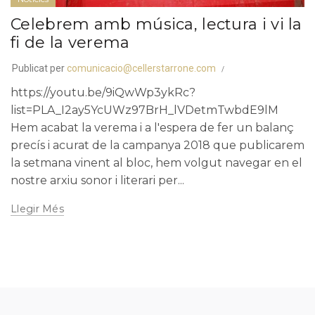
Celebrem amb música, lectura i vi la
fi de la verema
Publicat per
comunicacio@cellerstarrone.com
https://youtu.be/9iQwWp3ykRc?
list=PLA_I2ay5YcUWz97BrH_lVDetmTwbdE9lM
Hem acabat la verema i a l'espera de fer un balanç
precís i acurat de la campanya 2018 que publicarem
la setmana vinent al bloc, hem volgut navegar en el
nostre arxiu sonor i literari per...
Llegir Més