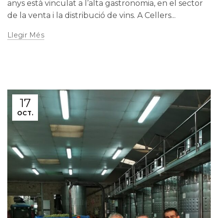
anys està vinculat a l’alta gastronomia, en el sector
de la venta i la distribució de vins. A Cellers...
Llegir Més
17
OCT.