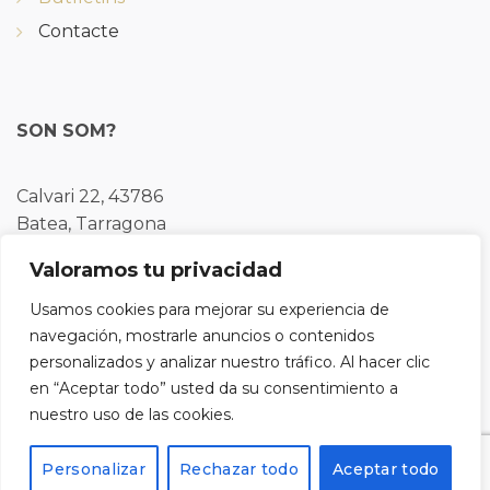
Contacte
SON SOM?
Calvari 22, 43786
Batea, Tarragona
Valoramos tu privacidad
Tel: 977430109
Usamos cookies para mejorar su experiencia de
navegación, mostrarle anuncios o contenidos
personalizados y analizar nuestro tráfico. Al hacer clic
en “Aceptar todo” usted da su consentimiento a
Registra't al nostre butlletí i rebràs un codi del 10%
nuestro uso de las cookies.
de descompte per a la teva pròxima compra.
Personalizar
Rechazar todo
Aceptar todo